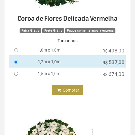
Coroa de Flores Delicada Vermelha
Faixa Grátis
Frete Grátis
Pague somente após a entrega
Tamanhos
1,0m x 1,0m
498,00
R$
1,2m x 1,0m
537,00
R$
1,5m x 1,0m
674,00
R$
Comprar