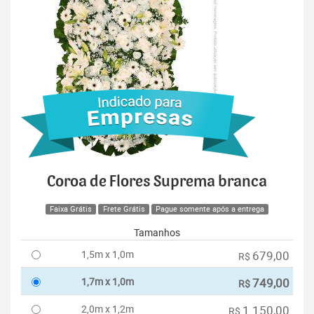
Coroa de Flores Suprema branca
Faixa Grátis
Frete Grátis
Pague somente após a entrega
Tamanhos
1,5m x 1,0m
679,00
R$
1,7m x 1,0m
749,00
R$
2,0m x 1,2m
1.150,00
R$