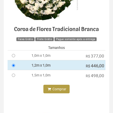
Coroa de Flores Tradicional Branca
Faixa Grátis
Frete Grátis
Pague somente após a entrega
Tamanhos
1,0m x 1,0m
377,00
R$
1,2m x 1,0m
446,00
R$
1,5m x 1,0m
498,00
R$
Comprar