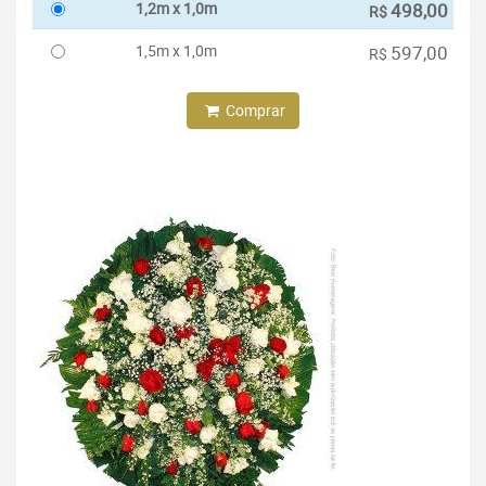
1,2m x 1,0m
498,00
R$
1,5m x 1,0m
597,00
R$
Comprar