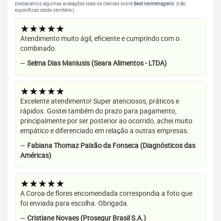
Destacamos algumas avaliações reais de clientes sobre
Best Homenagens
. (não
específicas deste cemitério).
★★★★★
Atendimento muito ágil, eficiente e cumprindo com o
combinado.
—
Selma Dias Maniusis (Seara Alimentos - LTDA)
★★★★★
Excelente atendimento! Super atenciosos, práticos e
rápidos. Gostei também do prazo para pagamento,
principalmente por ser posterior ao ocorrido, achei muito
empático e diferenciado em relação a outras empresas.
—
Fabiana Thomaz Paixão da Fonseca (Diagnósticos das
Américas)
★★★★★
A Coroa de flores encomendada correspondia a foto que
foi enviada para escolha. Obrigada.
—
Cristiane Novaes (Prosegur Brasil S.A.)