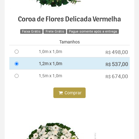
Coroa de Flores Delicada Vermelha
Faixa Grátis
Frete Grátis
Pague somente após a entrega
Tamanhos
1,0m x 1,0m
498,00
R$
1,2m x 1,0m
537,00
R$
1,5m x 1,0m
674,00
R$
Comprar