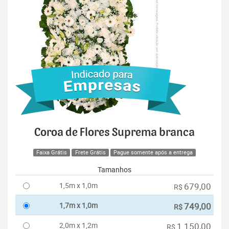
Coroa de Flores Suprema branca
Faixa Grátis
Frete Grátis
Pague somente após a entrega
Tamanhos
1,5m x 1,0m
679,00
R$
1,7m x 1,0m
749,00
R$
2,0m x 1,2m
1.150,00
R$