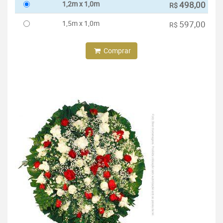
1,2m x 1,0m
498,00
R$
1,5m x 1,0m
597,00
R$
Comprar