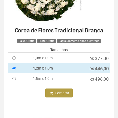
Coroa de Flores Tradicional Branca
Faixa Grátis
Frete Grátis
Pague somente após a entrega
Tamanhos
1,0m x 1,0m
377,00
R$
1,2m x 1,0m
446,00
R$
1,5m x 1,0m
498,00
R$
Comprar