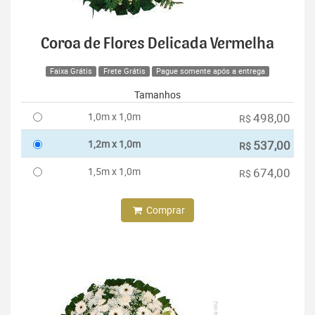
Coroa de Flores Delicada Vermelha
Faixa Grátis
Frete Grátis
Pague somente após a entrega
Tamanhos
1,0m x 1,0m
498,00
R$
1,2m x 1,0m
537,00
R$
1,5m x 1,0m
674,00
R$
Comprar