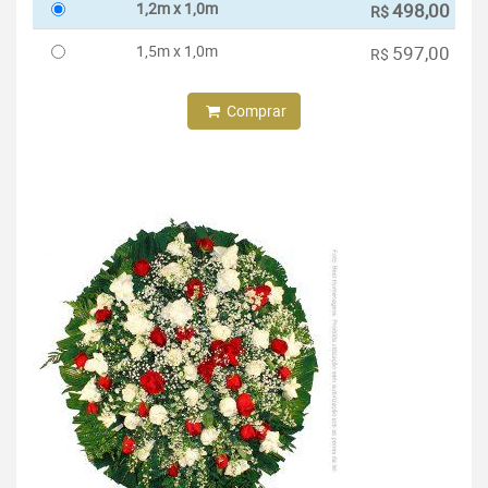
1,2m x 1,0m
498,00
R$
1,5m x 1,0m
597,00
R$
Comprar