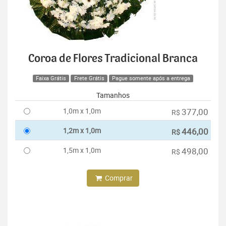
Coroa de Flores Tradicional Branca
Faixa Grátis
Frete Grátis
Pague somente após a entrega
Tamanhos
1,0m x 1,0m
377,00
R$
1,2m x 1,0m
446,00
R$
1,5m x 1,0m
498,00
R$
Comprar