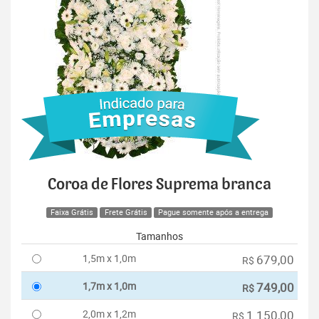
Coroa de Flores Suprema branca
Faixa Grátis
Frete Grátis
Pague somente após a entrega
Tamanhos
1,5m x 1,0m
679,00
R$
1,7m x 1,0m
749,00
R$
2,0m x 1,2m
1.150,00
R$