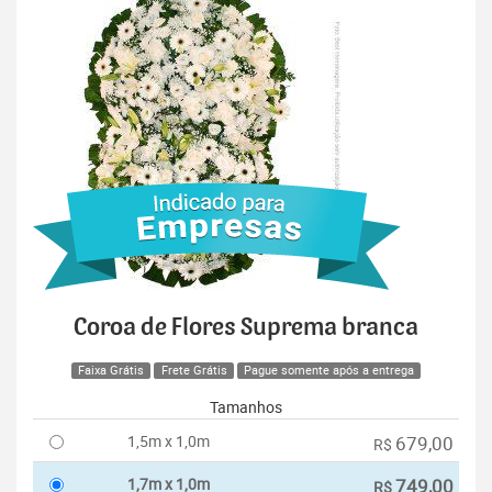
Coroa de Flores Suprema branca
Faixa Grátis
Frete Grátis
Pague somente após a entrega
Tamanhos
1,5m x 1,0m
679,00
R$
1,7m x 1,0m
749,00
R$