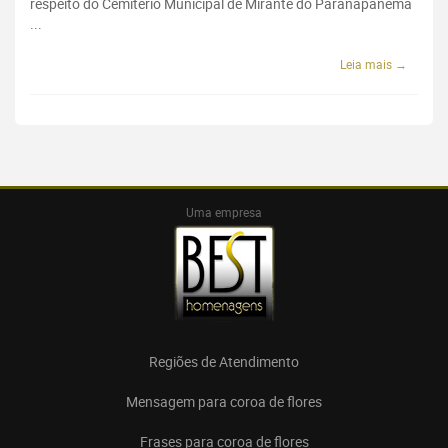
respeito do Cemitério Municipal de Mirante do Paranapanema
...
Leia mais →
Uma empresa
Regiões de Atendimento
Mensagem para coroa de flores
Frases para coroa de flores