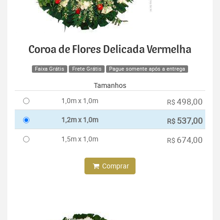
Coroa de Flores Delicada Vermelha
Faixa Grátis
Frete Grátis
Pague somente após a entrega
Tamanhos
1,0m x 1,0m
498,00
R$
1,2m x 1,0m
537,00
R$
1,5m x 1,0m
674,00
R$
Comprar