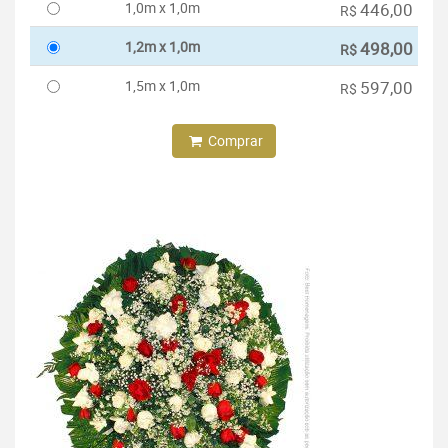
1,0m x 1,0m
446,00
R$
1,2m x 1,0m
498,00
R$
1,5m x 1,0m
597,00
R$
Comprar