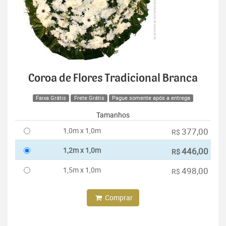
Coroa de Flores Tradicional Branca
Faixa Grátis
Frete Grátis
Pague somente após a entrega
Tamanhos
1,0m x 1,0m
377,00
R$
1,2m x 1,0m
446,00
R$
1,5m x 1,0m
498,00
R$
Comprar