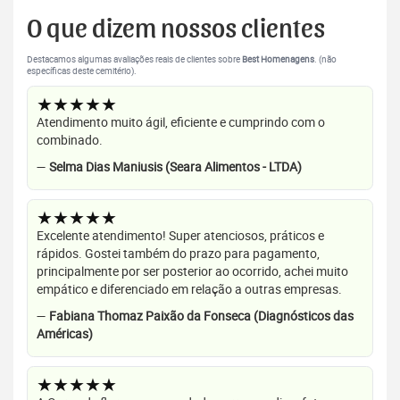
O que dizem nossos clientes
Destacamos algumas avaliações reais de clientes sobre
Best Homenagens
. (não
específicas deste cemitério).
★★★★★
Atendimento muito ágil, eficiente e cumprindo com o
combinado.
—
Selma Dias Maniusis (Seara Alimentos - LTDA)
★★★★★
Excelente atendimento! Super atenciosos, práticos e
rápidos. Gostei também do prazo para pagamento,
principalmente por ser posterior ao ocorrido, achei muito
empático e diferenciado em relação a outras empresas.
—
Fabiana Thomaz Paixão da Fonseca (Diagnósticos das
Américas)
★★★★★