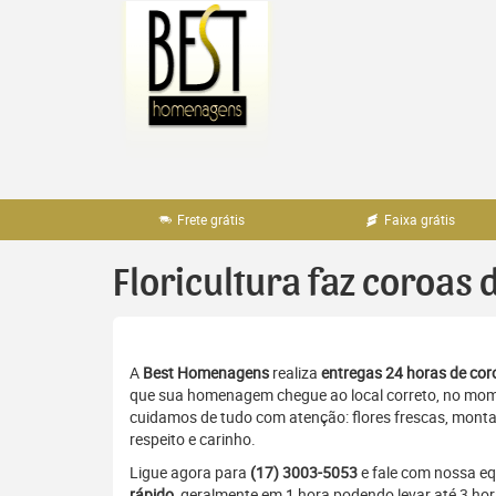
Pular
para
o
conteúdo
Frete grátis
Faixa grátis
Floricultura faz coroas 
A
Best Homenagens
realiza
entregas 24 horas de coro
que sua homenagem chegue ao local correto, no momen
cuidamos de tudo com atenção: flores frescas, monta
respeito e carinho.
Ligue agora para
(17) 3003-5053
e fale com nossa e
rápido
, geralmente em 1 hora podendo levar até 3 ho