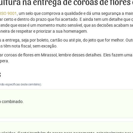
cultura na entrega de coroas de flore
 ISO 9001
, um selo que comprova a qualidade e dá uma segurança a mais
r certo e dentro do prazo que foi acertado. E ainda tem um detalhe que
ntende que esse é um momento muito sensível, que as decisões acabam
aneira de respeitar e priorizar a sua homenagem.
 entrega, seja por boleto, cartão ou até pix, do jeito que for melhor. Ou
s têm nota fiscal, sem exceção.
viar coroas de flores em Mirassol, lembre desses detalhes. Eles fazem u
pera.
s
(não específicas deste cemitério).
 o combinado.