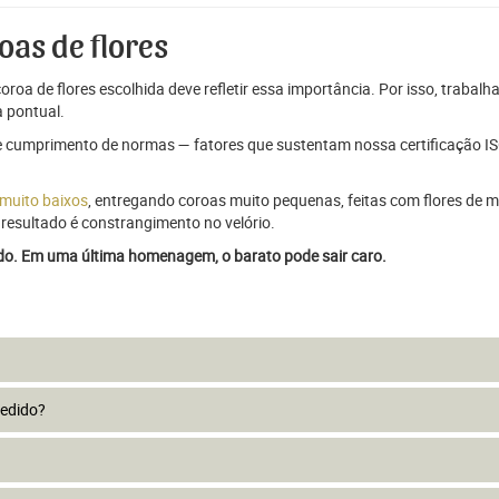
oas de flores
oroa de flores escolhida deve refletir essa importância. Por isso, trabal
 pontual.
e cumprimento de normas — fatores que sustentam nossa certificação ISO
 muito baixos
, entregando coroas muito pequenas, feitas com flores de má
resultado é constrangimento no velório.
ado. Em uma última homenagem, o barato pode sair caro.
pedido?