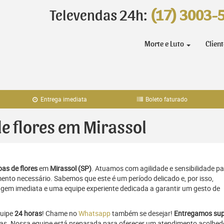
Televendas 24h:
(17) 3003-
Morte e Luto
Clien
Entrega imediata
Boleto faturado
de flores em Mirassol
as de flores
em
Mirassol (SP)
. Atuamos com agilidade e sensibilidade p
to necessário. Sabemos que este é um período delicado e, por isso,
gem imediata e uma equipe experiente dedicada a garantir um gesto de
quipe
24 horas
! Chame no
Whatsapp
também se desejar!
Entregamos sup
ras. Nossa equipe está preparada para oferecer um atendimento acolhed