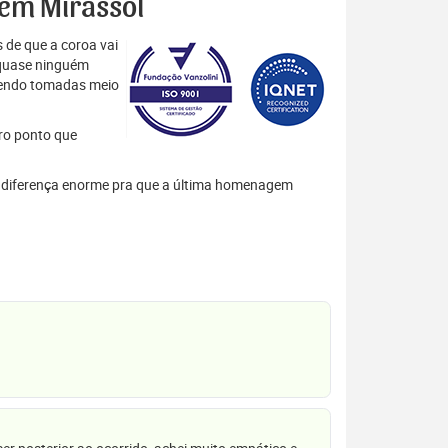
s em Mirassol
 de que a coroa vai
 quase ninguém
 sendo tomadas meio
tro ponto que
ma diferença enorme pra que a última homenagem