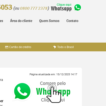
5053
(ou
0800 777 2378
)
tes
Área do cliente
Quem Somos
Contato
Cartão de crédito
Todo o Brasil
Página atualizada em: 15/12/2025 14:17
ara
er
or,