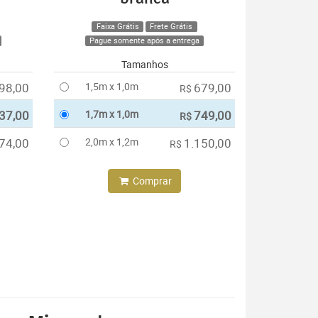
Faixa Grátis
Frete Grátis
Pague somente após a entrega
Tamanhos
98,00
1,5m x 1,0m
679,00
R$
37,00
1,7m x 1,0m
749,00
R$
74,00
2,0m x 1,2m
1.150,00
R$
Comprar