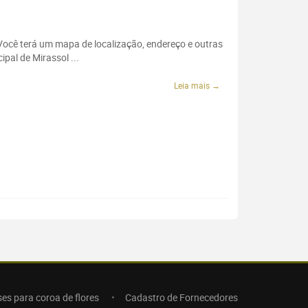
 Você terá um mapa de localização, endereço e outras
pal de Mirassol ...
Leia mais →
ses para coroa de flores
Cadastro de Fornecedores