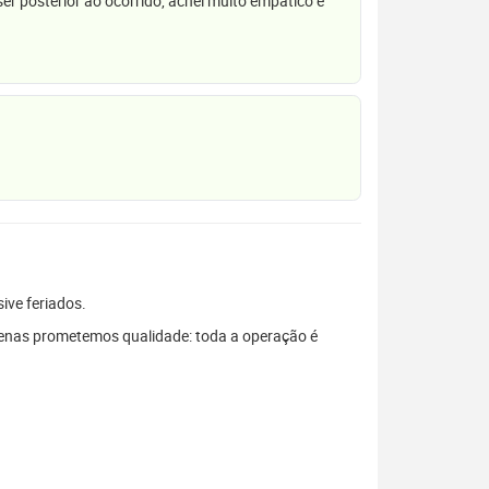
r posterior ao ocorrido, achei muito empático e
sive feriados.
penas prometemos qualidade: toda a operação é