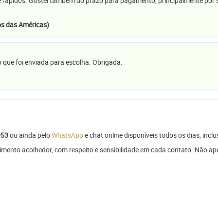
e rápidos. Gostei também do prazo para pagamento, principalmente por se
s das Américas)
 que foi enviada para escolha. Obrigada.
053
ou ainda pelo
WhatsApp
e chat online disponíveis todos os dias, inclu
imento acolhedor, com respeito e sensibilidade em cada contato. Não a