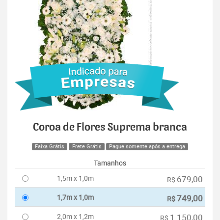
Coroa de Flores Suprema branca
Faixa Grátis
Frete Grátis
Pague somente após a entrega
Tamanhos
1,5m x 1,0m
679,00
R$
1,7m x 1,0m
749,00
R$
2,0m x 1,2m
1.150,00
R$