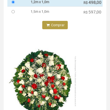
1,2m x 1,0m
498,00
R$
1,5m x 1,0m
597,00
R$
Comprar