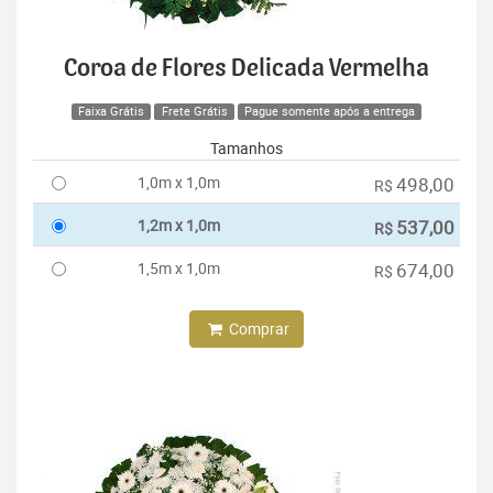
Coroa de Flores Delicada Vermelha
Faixa Grátis
Frete Grátis
Pague somente após a entrega
Tamanhos
1,0m x 1,0m
498,00
R$
1,2m x 1,0m
537,00
R$
1,5m x 1,0m
674,00
R$
Comprar