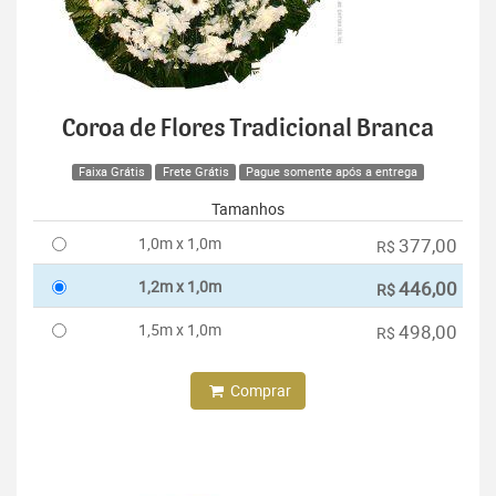
Coroa de Flores Tradicional Branca
Faixa Grátis
Frete Grátis
Pague somente após a entrega
Tamanhos
1,0m x 1,0m
377,00
R$
1,2m x 1,0m
446,00
R$
1,5m x 1,0m
498,00
R$
Comprar