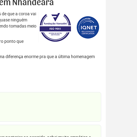
es em Nhandeara
 de que a coroa vai
 quase ninguém
 sendo tomadas meio
tro ponto que
m uma diferença enorme pra que a última homenagem