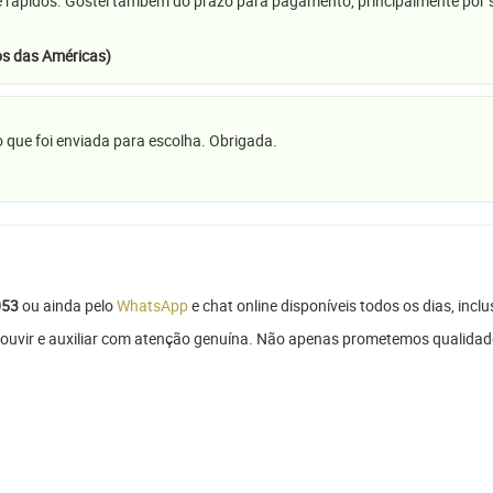
e rápidos. Gostei também do prazo para pagamento, principalmente por se
s das Américas)
 que foi enviada para escolha. Obrigada.
053
ou ainda pelo
WhatsApp
e chat online disponíveis todos os dias, inclu
 ouvir e auxiliar com atenção genuína. Não apenas prometemos qualidade