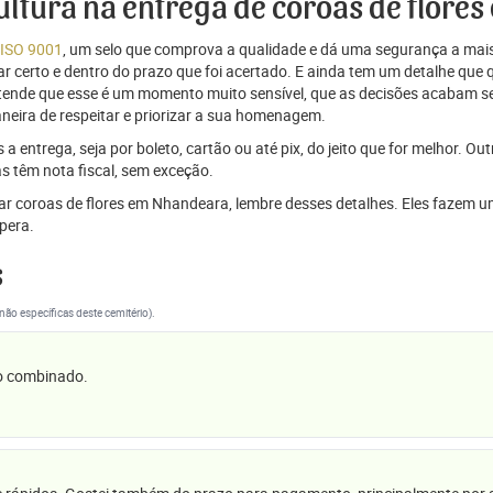
cultura na entrega de coroas de flor
 ISO 9001
, um selo que comprova a qualidade e dá uma segurança a mais
r certo e dentro do prazo que foi acertado. E ainda tem um detalhe que
ntende que esse é um momento muito sensível, que as decisões acabam
aneira de respeitar e priorizar a sua homenagem.
 entrega, seja por boleto, cartão ou até pix, do jeito que for melhor. Ou
s têm nota fiscal, sem exceção.
viar coroas de flores em Nhandeara, lembre desses detalhes. Eles faze
pera.
s
(não específicas deste cemitério).
 o combinado.