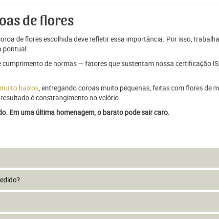
oas de flores
oroa de flores escolhida deve refletir essa importância. Por isso, trabal
 pontual.
e cumprimento de normas — fatores que sustentam nossa certificação ISO
 muito baixos
, entregando coroas muito pequenas, feitas com flores de má
resultado é constrangimento no velório.
ado. Em uma última homenagem, o barato pode sair caro.
pedido?