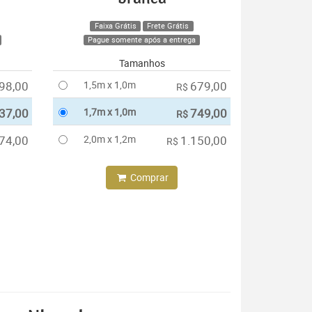
Faixa Grátis
Frete Grátis
Pague somente após a entrega
Tamanhos
98,00
1,5m x 1,0m
679,00
R$
37,00
1,7m x 1,0m
749,00
R$
74,00
2,0m x 1,2m
1.150,00
R$
Comprar