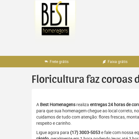
Pular
para
o
conteúdo
Frete grátis
Faixa grátis
Floricultura faz coroas
A
Best Homenagens
realiza
entregas 24 horas de coro
para que sua homenagem chegue ao local correto, no 
cuidamos de tudo com atenção: flores frescas, monta
respeito e carinho.
Ligue agora para
(17) 3003-5053
e fale com nossa e
rápido
, geralmente em 1 hora podendo levar até 3 hor