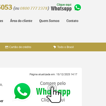
5053
(ou
0800 777 2378
)
tes
Área do cliente
Quem Somos
Contato
Cartão de crédito
Todo o Brasil
Página atualizada em: 15/12/2025 14:17
o,
er