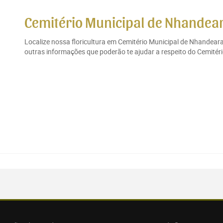
Cemitério Municipal de Nhandea
Localize nossa floricultura em Cemitério Municipal de Nhandeara
outras informações que poderão te ajudar a respeito do Cemitéri