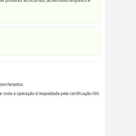
r posterior ao ocorrido, achei muito empático e
sive feriados.
: toda a operação é respaldada pela certificação ISO