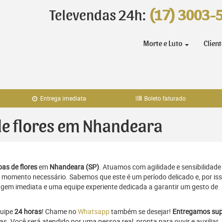
Televendas 24h:
(17) 3003-
Morte e Luto
Clien
Entrega imediata
Boleto faturado
 de flores em Nhandeara
as de flores
em
Nhandeara (SP)
. Atuamos com agilidade e sensibilidade
momento necessário. Sabemos que este é um período delicado e, por iss
gem imediata e uma equipe experiente dedicada a garantir um gesto de
quipe
24 horas
! Chame no
Whatsapp
também se desejar!
Entregamos sup
as. Você será atendido por uma pessoa real, pronta para ouvir e auxiliar