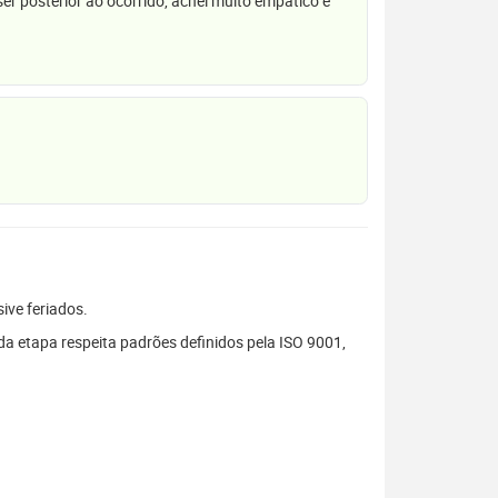
r posterior ao ocorrido, achei muito empático e
sive feriados.
a etapa respeita padrões definidos pela ISO 9001,