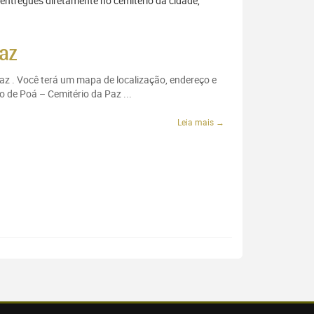
 entregues diretamente no cemitério da cidade,
az
Paz . Você terá um mapa de localização, endereço e
o de Poá – Cemitério da Paz ...
Leia mais →