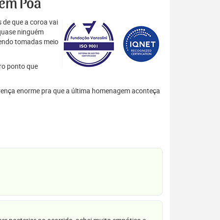
s em Poá
 de que a coroa vai
 quase ninguém
 sendo tomadas meio
tro ponto que
iferença enorme pra que a última homenagem aconteça