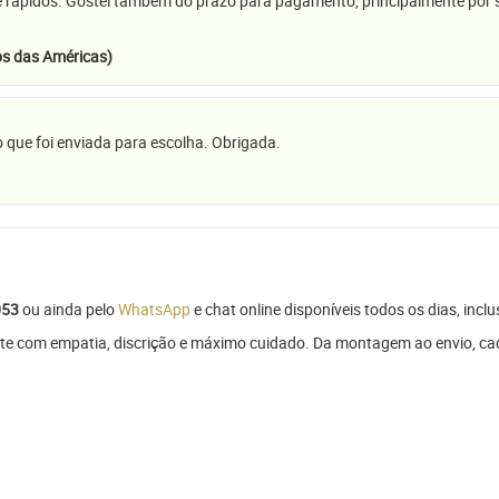
e rápidos. Gostei também do prazo para pagamento, principalmente por se
s das Américas)
 que foi enviada para escolha. Obrigada.
053
ou ainda pelo
WhatsApp
e chat online disponíveis todos os dias, inclu
te com empatia, discrição e máximo cuidado. Da montagem ao envio, cad