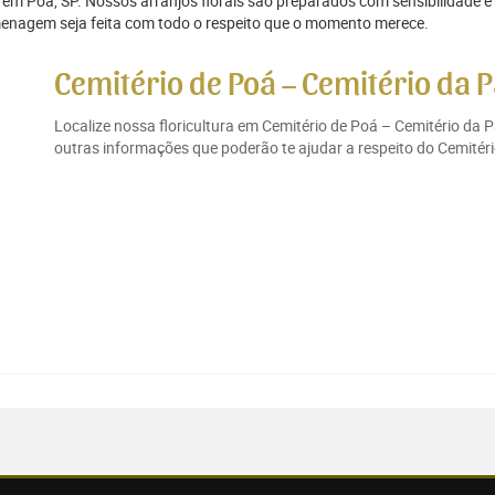
l em Poá, SP. Nossos arranjos florais são preparados com sensibilidade e
enagem seja feita com todo o respeito que o momento merece.
Cemitério de Poá – Cemitério da P
Localize nossa floricultura em Cemitério de Poá – Cemitério da 
outras informações que poderão te ajudar a respeito do Cemitéri