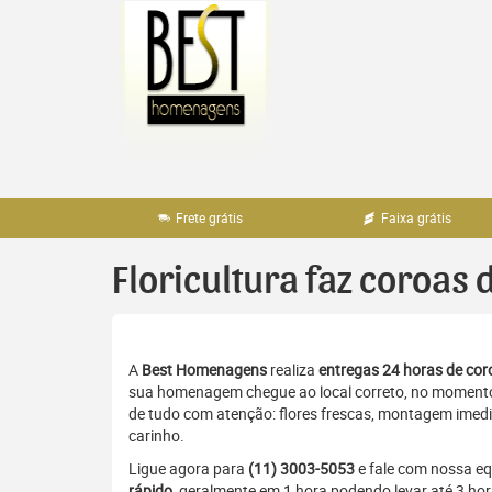
Pular
para
o
conteúdo
Frete grátis
Faixa grátis
Floricultura faz coroas 
A
Best Homenagens
realiza
entregas 24 horas de coro
sua homenagem chegue ao local correto, no momento 
de tudo com atenção: flores frescas, montagem imedia
carinho.
Ligue agora para
(11) 3003-5053
e fale com nossa e
rápido
, geralmente em 1 hora podendo levar até 3 ho