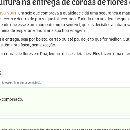
cultura na entrega de coroas de flore
 ISO 9001
, um selo que comprova a qualidade e dá uma segurança a mais
r certo e dentro do prazo que foi acertado. E ainda tem um detalhe que
ntende que esse é um momento muito sensível, que as decisões acabam
aneira de respeitar e priorizar a sua homenagem.
 entrega, seja por boleto, cartão ou até pix, do jeito que for melhor. Ou
s têm nota fiscal, sem exceção.
viar coroas de flores em Poá, lembre desses detalhes. Eles fazem uma d
s
(não específicas deste cemitério).
 o combinado.