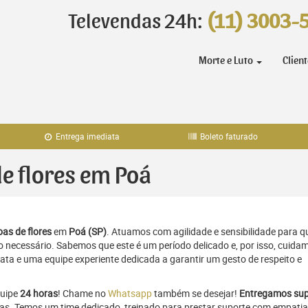
Televendas 24h:
(11) 3003-
Morte e Luto
Clien
Entrega imediata
Boleto faturado
de flores em Poá
as de flores
em
Poá (SP)
. Atuamos com agilidade e sensibilidade para q
necessário. Sabemos que este é um período delicado e, por isso, cuida
ta e uma equipe experiente dedicada a garantir um gesto de respeito e
quipe
24 horas
! Chame no
Whatsapp
também se desejar!
Entregamos sup
ras. Temos um time dedicado, treinado para prestar suporte com empatia