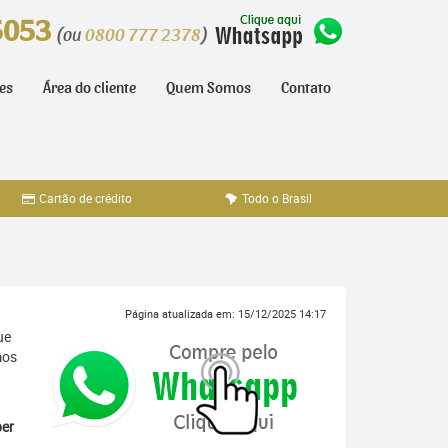
5053
(ou
0800 777 2378
)
tes
Área do cliente
Quem Somos
Contato
Cartão de crédito
Todo o Brasil
Página atualizada em: 15/12/2025 14:17
ue
mos
er
,