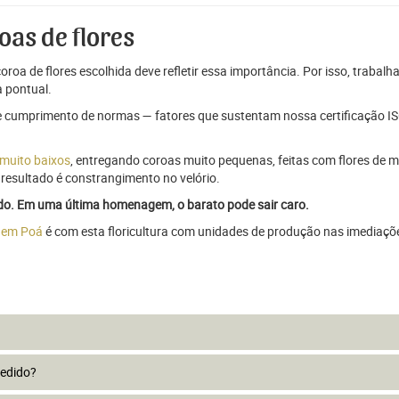
oas de flores
oroa de flores escolhida deve refletir essa importância. Por isso, trabal
 pontual.
e cumprimento de normas — fatores que sustentam nossa certificação ISO
 muito baixos
, entregando coroas muito pequenas, feitas com flores de má
resultado é constrangimento no velório.
ado. Em uma última homenagem, o barato pode sair caro.
s em Poá
é com esta floricultura com unidades de produção nas imediaçõe
pedido?