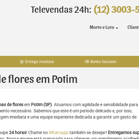
Televendas 24h:
(12) 3003-
Morte e Luto
Clien
Entrega imediata
Boleto faturado
de flores em Potim
as de flores
em
Potim (SP)
. Atuamos com agilidade e sensibilidade para
to necessário. Sabemos que este é um período delicado e, por isso,
gem imediata e uma equipe experiente dedicada a garantir um gesto de
quipe
24 horas
! Chame no
Whatsapp
também se desejar!
Entregamos sup
ras. Nossa equipe está preparada para oferecer um atendimento acolhed