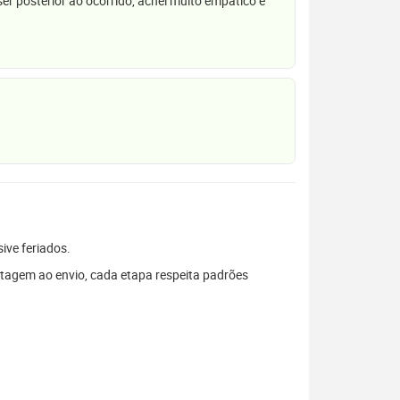
r posterior ao ocorrido, achei muito empático e
sive feriados.
tagem ao envio, cada etapa respeita padrões