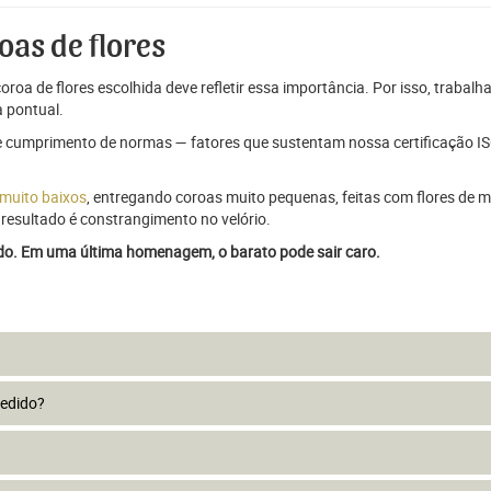
oas de flores
oroa de flores escolhida deve refletir essa importância. Por isso, trabal
 pontual.
e cumprimento de normas — fatores que sustentam nossa certificação ISO
 muito baixos
, entregando coroas muito pequenas, feitas com flores de má
resultado é constrangimento no velório.
ado. Em uma última homenagem, o barato pode sair caro.
pedido?