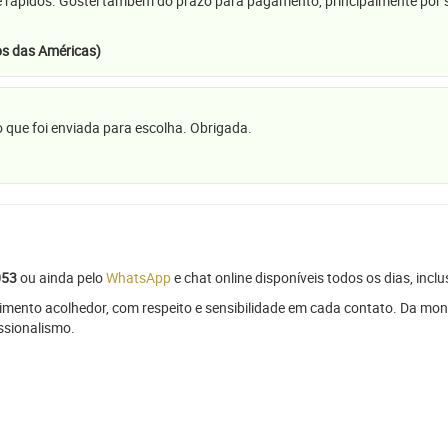
e rápidos. Gostei também do prazo para pagamento, principalmente por se
s das Américas)
 que foi enviada para escolha. Obrigada.
053
ou ainda pelo
WhatsApp
e chat online disponíveis todos os dias, inclu
mento acolhedor, com respeito e sensibilidade em cada contato. Da mon
issionalismo.