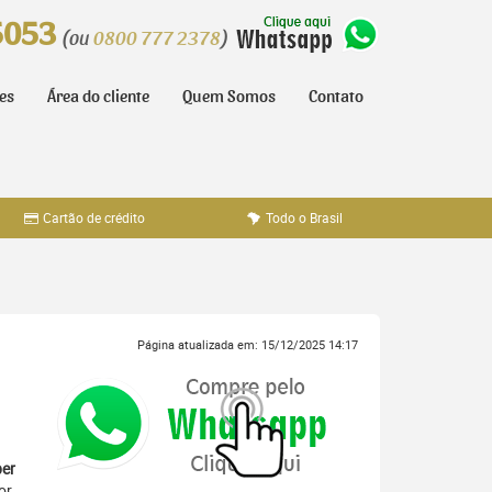
5053
(ou
0800 777 2378
)
tes
Área do cliente
Quem Somos
Contato
Cartão de crédito
Todo o Brasil
Página atualizada em: 15/12/2025 14:17
er
or,