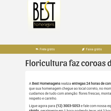
Pular
para
o
conteúdo
Frete grátis
Faixa grátis
Floricultura faz coroas 
A
Best Homenagens
realiza
entregas 24 horas de coro
que sua homenagem chegue ao local correto, no momen
cuidamos de tudo com atenção: flores frescas, monta
respeito e carinho.
Ligue agora para
(12) 3003-5053
e fale com nossa e
rápido
, geralmente em 1 hora podendo levar até 3 ho