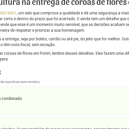
cultura na entrega de coroas de flore
 ISO 9001
, um selo que comprova a qualidade e dá uma segurança a mais
r certo e dentro do prazo que foi acertado. E ainda tem um detalhe que
ntende que esse é um momento muito sensível, que as decisões acabam
aneira de respeitar e priorizar a sua homenagem.
 entrega, seja por boleto, cartão ou até pix, do jeito que for melhor. Ou
s têm nota fiscal, sem exceção.
viar coroas de flores em Potim, lembre desses detalhes. Eles fazem uma
pera.
s
(não específicas deste cemitério).
 o combinado.