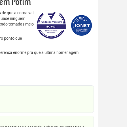
s em Potim
 de que a coroa vai
 quase ninguém
 sendo tomadas meio
tro ponto que
 diferença enorme pra que a última homenagem