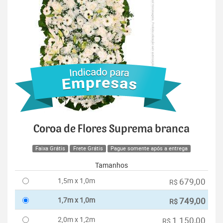
Coroa de Flores Suprema branca
Faixa Grátis
Frete Grátis
Pague somente após a entrega
Tamanhos
1,5m x 1,0m
679,00
R$
1,7m x 1,0m
749,00
R$
2,0m x 1,2m
1.150,00
R$