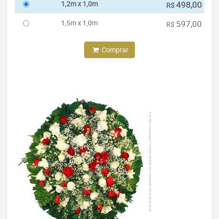
1,2m x 1,0m
498,00
R$
1,5m x 1,0m
597,00
R$
Comprar