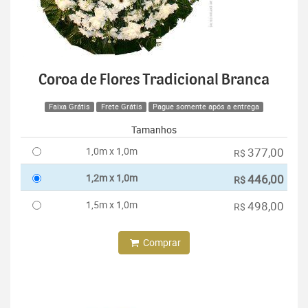
Coroa de Flores Tradicional Branca
Faixa Grátis
Frete Grátis
Pague somente após a entrega
Tamanhos
1,0m x 1,0m
377,00
R$
1,2m x 1,0m
446,00
R$
1,5m x 1,0m
498,00
R$
Comprar