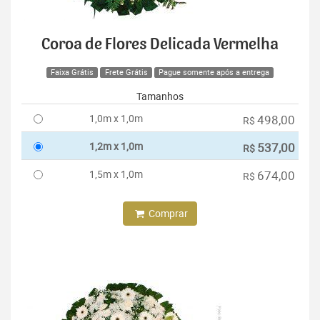
Coroa de Flores Delicada Vermelha
Faixa Grátis
Frete Grátis
Pague somente após a entrega
Tamanhos
1,0m x 1,0m
498,00
R$
1,2m x 1,0m
537,00
R$
1,5m x 1,0m
674,00
R$
Comprar