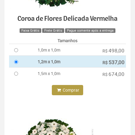
Coroa de Flores Delicada Vermelha
Faixa Grátis
Frete Grátis
Pague somente após a entrega
Tamanhos
1,0m x 1,0m
498,00
R$
1,2m x 1,0m
537,00
R$
1,5m x 1,0m
674,00
R$
Comprar