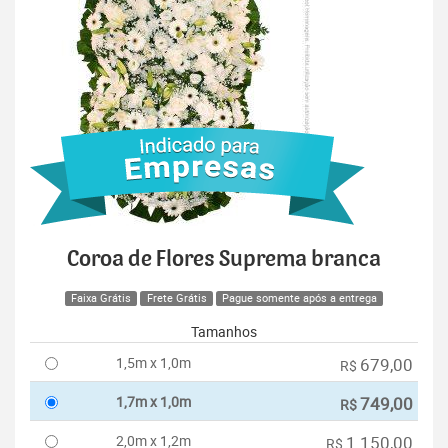
Coroa de Flores Suprema branca
Faixa Grátis
Frete Grátis
Pague somente após a entrega
Tamanhos
1,5m x 1,0m
679,00
R$
1,7m x 1,0m
749,00
R$
2,0m x 1,2m
1.150,00
R$