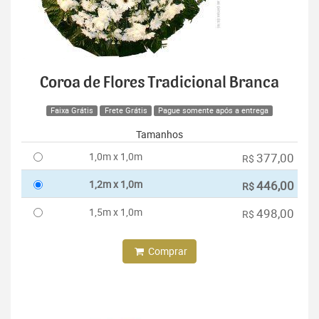
Coroa de Flores Tradicional Branca
Faixa Grátis
Frete Grátis
Pague somente após a entrega
Tamanhos
1,0m x 1,0m
377,00
R$
1,2m x 1,0m
446,00
R$
1,5m x 1,0m
498,00
R$
Comprar