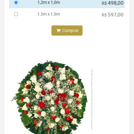
1,2m x 1,0m
498,00
R$
1,5m x 1,0m
597,00
R$
Comprar