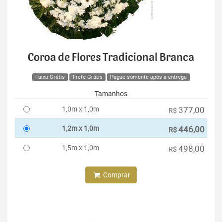
Coroa de Flores Tradicional Branca
Faixa Grátis
Frete Grátis
Pague somente após a entrega
Tamanhos
1,0m x 1,0m
377,00
R$
1,2m x 1,0m
446,00
R$
1,5m x 1,0m
498,00
R$
Comprar