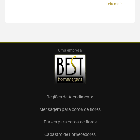
Leia mais →
Uma empresa
Regiões de Atendimento
Mensagem para coroa de flores
Frases para coroa de flores
Cadastro de Fornecedores