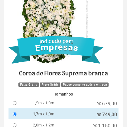
Coroa de Flores Suprema branca
Faixa Grátis
Frete Grátis
Pague somente após a entrega
Tamanhos
1,5m x 1,0m
679,00
R$
1,7m x 1,0m
749,00
R$
2,0m x 1,2m
1.150,00
R$