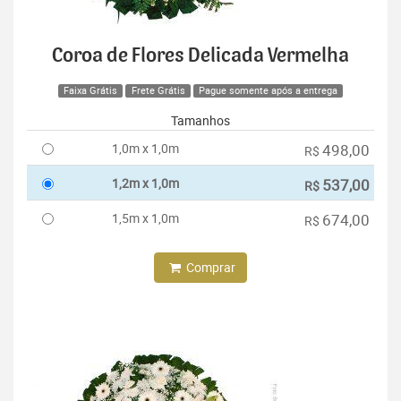
Coroa de Flores Delicada Vermelha
Faixa Grátis
Frete Grátis
Pague somente após a entrega
Tamanhos
1,0m x 1,0m
498,00
R$
1,2m x 1,0m
537,00
R$
1,5m x 1,0m
674,00
R$
Comprar