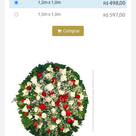
1,2m x 1,0m
498,00
R$
1,5m x 1,0m
597,00
R$
Comprar