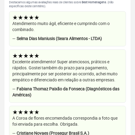
Destacamos algumas avaliações reais de clientes sobre
Best Homenagens
. (não
específicas deste cemitério).
★★★★★
Atendimento muito ágil, eficiente e cumprindo com o
combinado.
—
Selma Dias Maniusis (Seara Alimentos - LTDA)
★★★★★
Excelente atendimento! Super atenciosos, práticos e
rápidos. Gostei também do prazo para pagamento,
principalmente por ser posterior ao ocorrido, achei muito
empático e diferenciado em relação a outras empresas.
—
Fabiana Thomaz Paixão da Fonseca (Diagnósticos das
Américas)
★★★★★
A Coroa de flores encomendada correspondia a foto que
foi enviada para escolha. Obrigada.
—
Cristiane Novaes (Prosegur Brasil S.A.)