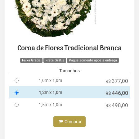
Coroa de Flores Tradicional Branca
Faixa Grátis
Frete Grátis
Pague somente após a entrega
Tamanhos
1,0m x 1,0m
377,00
R$
1,2m x 1,0m
446,00
R$
1,5m x 1,0m
498,00
R$
Comprar