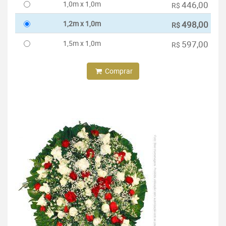
1,0m x 1,0m
446,00
R$
1,2m x 1,0m
498,00
R$
1,5m x 1,0m
597,00
R$
Comprar