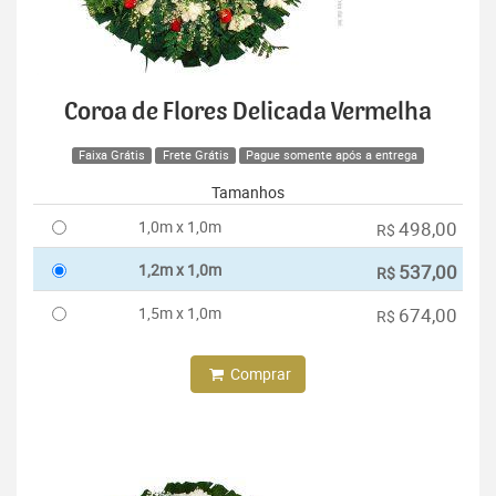
Coroa de Flores Delicada Vermelha
Faixa Grátis
Frete Grátis
Pague somente após a entrega
Tamanhos
1,0m x 1,0m
498,00
R$
1,2m x 1,0m
537,00
R$
1,5m x 1,0m
674,00
R$
Comprar