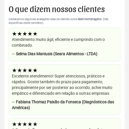
O que dizem nossos clientes
Destacamos algumas avaliações reais de clientes sobre
Best Homenagens
. (não
específicas deste cemitério).
★★★★★
Atendimento muito ágil, eficiente e cumprindo com o
combinado.
—
Selma Dias Maniusis (Seara Alimentos - LTDA)
★★★★★
Excelente atendimento! Super atenciosos, práticos e
rápidos. Gostei também do prazo para pagamento,
principalmente por ser posterior ao ocorrido, achei muito
empático e diferenciado em relação a outras empresas.
—
Fabiana Thomaz Paixão da Fonseca (Diagnósticos das
Américas)
★★★★★