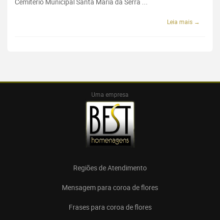
Cemitério Municipal Santa Maria da Serra ...
Leia mais →
Uma empresa
Regiões de Atendimento
Mensagem para coroa de flores
Frases para coroa de flores