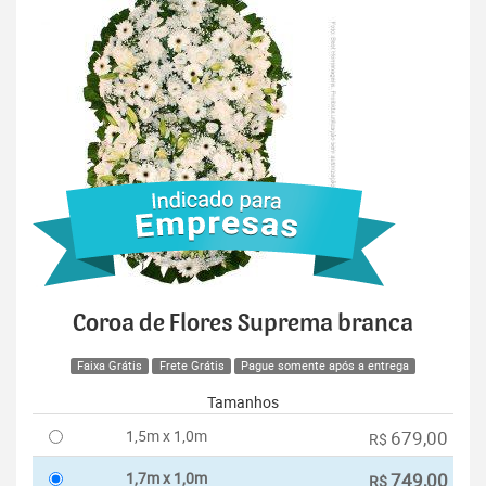
Coroa de Flores Suprema branca
Faixa Grátis
Frete Grátis
Pague somente após a entrega
Tamanhos
1,5m x 1,0m
679,00
R$
1,7m x 1,0m
749,00
R$