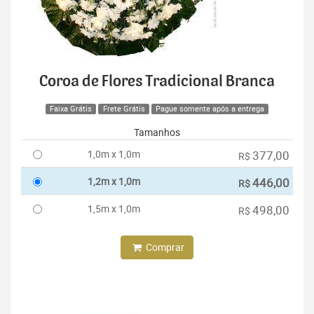
Coroa de Flores Tradicional Branca
Faixa Grátis
Frete Grátis
Pague somente após a entrega
Tamanhos
1,0m x 1,0m
377,00
R$
1,2m x 1,0m
446,00
R$
1,5m x 1,0m
498,00
R$
Comprar