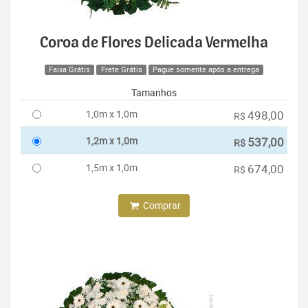
Coroa de Flores Delicada Vermelha
Faixa Grátis
Frete Grátis
Pague somente após a entrega
Tamanhos
1,0m x 1,0m
498,00
R$
1,2m x 1,0m
537,00
R$
1,5m x 1,0m
674,00
R$
Comprar