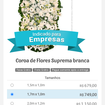
Coroa de Flores Suprema branca
Faixa Grátis
Frete Grátis
Pague somente após a entrega
Tamanhos
1,5m x 1,0m
679,00
R$
1,7m x 1,0m
749,00
R$
2,0m x 1,2m
1.150,00
R$