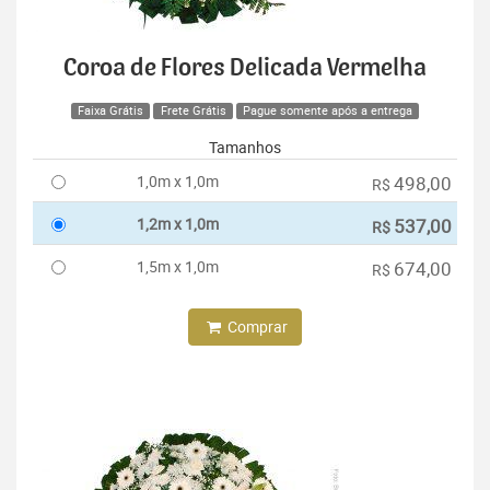
Coroa de Flores Delicada Vermelha
Faixa Grátis
Frete Grátis
Pague somente após a entrega
Tamanhos
1,0m x 1,0m
498,00
R$
1,2m x 1,0m
537,00
R$
1,5m x 1,0m
674,00
R$
Comprar