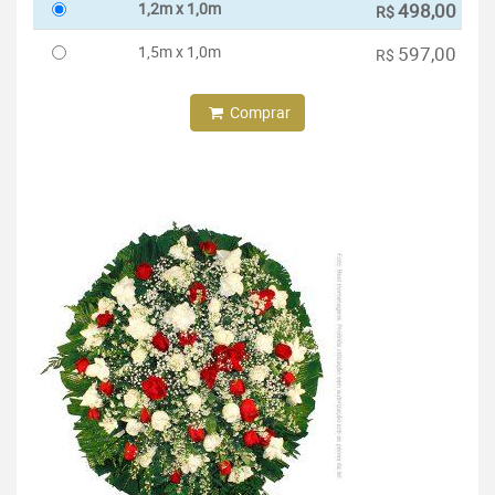
1,2m x 1,0m
498,00
R$
1,5m x 1,0m
597,00
R$
Comprar