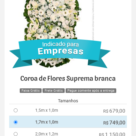
Coroa de Flores Suprema branca
Faixa Grátis
Frete Grátis
Pague somente após a entrega
Tamanhos
1,5m x 1,0m
679,00
R$
1,7m x 1,0m
749,00
R$
2,0m x 1,2m
1.150,00
R$