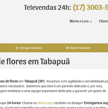
Televendas 24h:
(17) 3003-
Morte e Luto
Clien
Entrega imediata
Boleto faturado
 de flores em Tabapuã
as de flores
em
Tabapuã (SP)
. Atuamos com agilidade e sensibilidade p
to necessário. Sabemos que este é um período delicado e, por isso,
gem imediata e uma equipe experiente dedicada a garantir um gesto de
quipe
24 horas
! Chame no
Whatsapp
também se desejar!
Entregamos sup
as. Você será atendido por uma pessoa real, pronta para ouvir e auxiliar