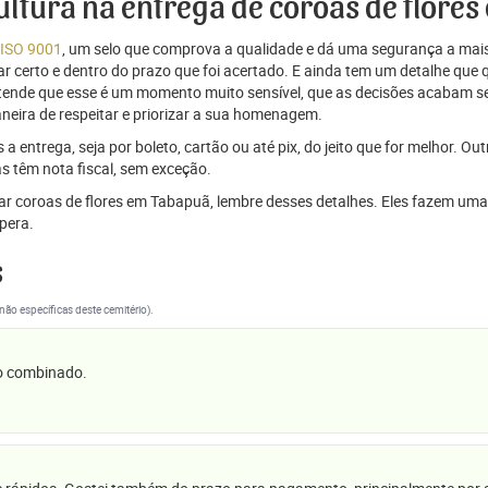
cultura na entrega de coroas de flore
 ISO 9001
, um selo que comprova a qualidade e dá uma segurança a mais
r certo e dentro do prazo que foi acertado. E ainda tem um detalhe que
ntende que esse é um momento muito sensível, que as decisões acabam
aneira de respeitar e priorizar a sua homenagem.
 entrega, seja por boleto, cartão ou até pix, do jeito que for melhor. Ou
s têm nota fiscal, sem exceção.
viar coroas de flores em Tabapuã, lembre desses detalhes. Eles fazem u
pera.
s
(não específicas deste cemitério).
 o combinado.