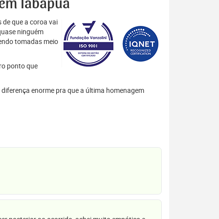
s em Tabapuã
 de que a coroa vai
 quase ninguém
 sendo tomadas meio
tro ponto que
ma diferença enorme pra que a última homenagem