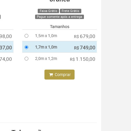
Faixa Grátis
Frete Grátis
Pague somente após a entrega
Tamanhos
98,00
1,5m x 1,0m
679,00
R$
37,00
1,7m x 1,0m
749,00
R$
74,00
2,0m x 1,2m
1.150,00
R$
Comprar