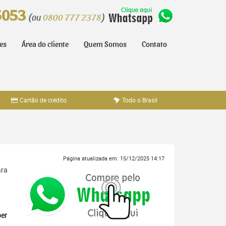
5053
(ou
0800 777 2378
)
tes
Área do cliente
Quem Somos
Contato
Cartão de crédito
Todo o Brasil
Página atualizada em: 15/12/2025 14:17
ara
er