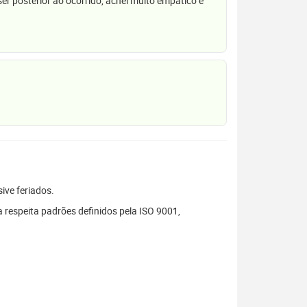
r posterior ao ocorrido, achei muito empático e
sive feriados.
 respeita padrões definidos pela ISO 9001,