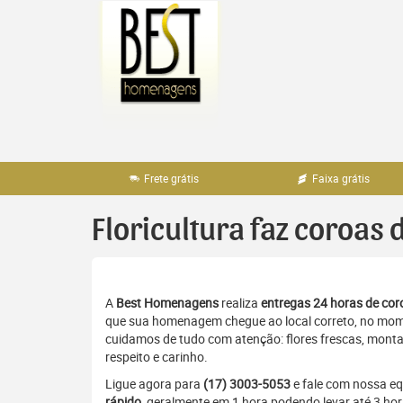
Pular
para
o
conteúdo
Frete grátis
Faixa grátis
Floricultura faz coroas
A
Best Homenagens
realiza
entregas 24 horas de coro
que sua homenagem chegue ao local correto, no momen
cuidamos de tudo com atenção: flores frescas, monta
respeito e carinho.
Ligue agora para
(17) 3003-5053
e fale com nossa e
rápido
, geralmente em 1 hora podendo levar até 3 hor