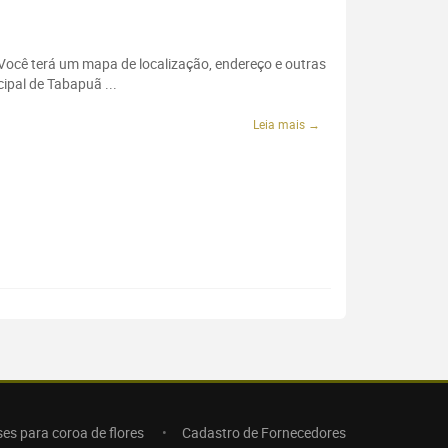
 Você terá um mapa de localização, endereço e outras
ipal de Tabapuã ...
Leia mais →
ses para coroa de flores
Cadastro de Fornecedores