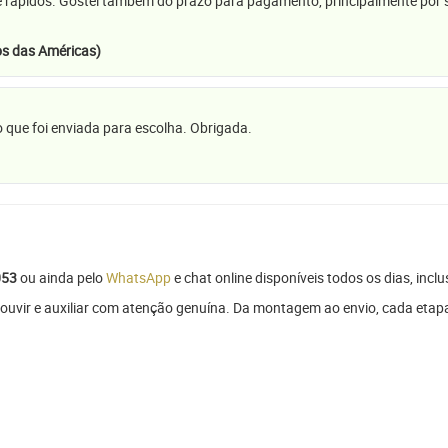
e rápidos. Gostei também do prazo para pagamento, principalmente por se
s das Américas)
 que foi enviada para escolha. Obrigada.
053
ou ainda pelo
WhatsApp
e chat online disponíveis todos os dias, inclu
ouvir e auxiliar com atenção genuína. Da montagem ao envio, cada etapa