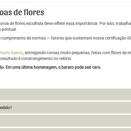
oas de flores
oroa de flores escolhida deve refletir essa importância. Por isso, trabal
 pontual.
e cumprimento de normas — fatores que sustentam nossa certificação ISO
 muito baixos
, entregando coroas muito pequenas, feitas com flores de má
resultado é constrangimento no velório.
ado. Em uma última homenagem, o barato pode sair caro.
pedido?