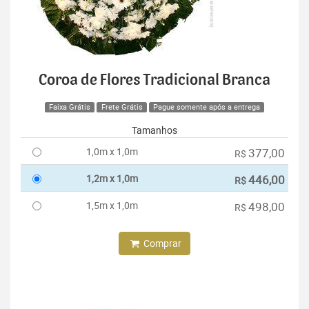
Coroa de Flores Tradicional Branca
Faixa Grátis
Frete Grátis
Pague somente após a entrega
Tamanhos
1,0m x 1,0m
377,00
R$
1,2m x 1,0m
446,00
R$
1,5m x 1,0m
498,00
R$
Comprar