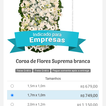
Coroa de Flores Suprema branca
Faixa Grátis
Frete Grátis
Pague somente após a entrega
Tamanhos
1,5m x 1,0m
679,00
R$
1,7m x 1,0m
749,00
R$
2,0m x 1,2m
1.150,00
R$