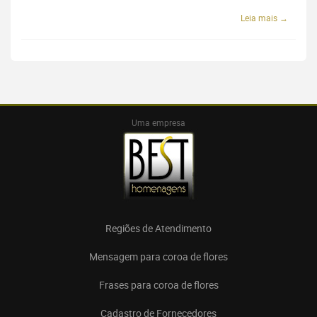
Leia mais →
Uma empresa
Regiões de Atendimento
Mensagem para coroa de flores
Frases para coroa de flores
Cadastro de Fornecedores