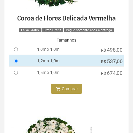
Coroa de Flores Delicada Vermelha
Faixa Grátis
Frete Grátis
Pague somente após a entrega
Tamanhos
1,0m x 1,0m
498,00
R$
1,2m x 1,0m
537,00
R$
1,5m x 1,0m
674,00
R$
Comprar