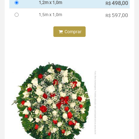
1,2m x 1,0m
498,00
R$
1,5m x 1,0m
597,00
R$
Comprar