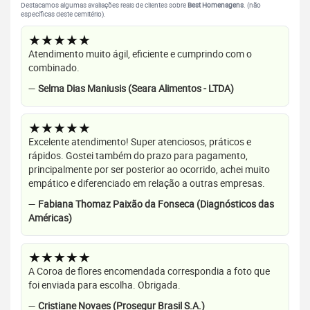
Destacamos algumas avaliações reais de clientes sobre
Best Homenagens
. (não
específicas deste cemitério).
★★★★★
Atendimento muito ágil, eficiente e cumprindo com o
combinado.
—
Selma Dias Maniusis (Seara Alimentos - LTDA)
★★★★★
Excelente atendimento! Super atenciosos, práticos e
rápidos. Gostei também do prazo para pagamento,
principalmente por ser posterior ao ocorrido, achei muito
empático e diferenciado em relação a outras empresas.
—
Fabiana Thomaz Paixão da Fonseca (Diagnósticos das
Américas)
★★★★★
A Coroa de flores encomendada correspondia a foto que
foi enviada para escolha. Obrigada.
—
Cristiane Novaes (Prosegur Brasil S.A.)