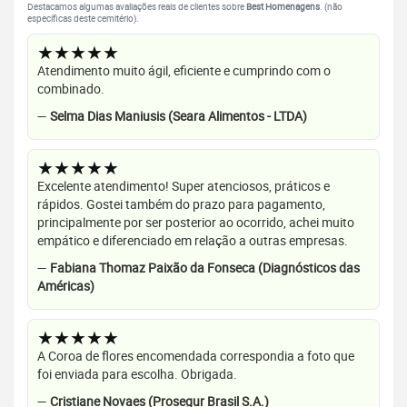
Destacamos algumas avaliações reais de clientes sobre
Best Homenagens
. (não
específicas deste cemitério).
★★★★★
Atendimento muito ágil, eficiente e cumprindo com o
combinado.
—
Selma Dias Maniusis (Seara Alimentos - LTDA)
★★★★★
Excelente atendimento! Super atenciosos, práticos e
rápidos. Gostei também do prazo para pagamento,
principalmente por ser posterior ao ocorrido, achei muito
empático e diferenciado em relação a outras empresas.
—
Fabiana Thomaz Paixão da Fonseca (Diagnósticos das
Américas)
★★★★★
A Coroa de flores encomendada correspondia a foto que
foi enviada para escolha. Obrigada.
—
Cristiane Novaes (Prosegur Brasil S.A.)