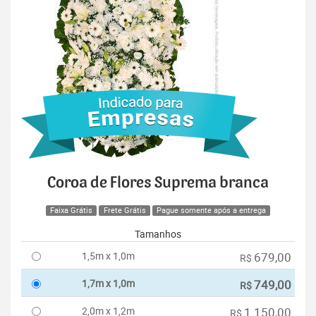
Coroa de Flores Suprema branca
Faixa Grátis
Frete Grátis
Pague somente após a entrega
Tamanhos
1,5m x 1,0m
679,00
R$
1,7m x 1,0m
749,00
R$
2,0m x 1,2m
1.150,00
R$