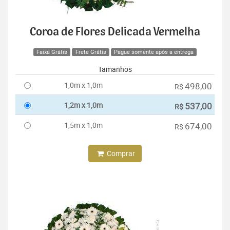
Coroa de Flores Delicada Vermelha
Faixa Grátis
Frete Grátis
Pague somente após a entrega
Tamanhos
1,0m x 1,0m
498,00
R$
1,2m x 1,0m
537,00
R$
1,5m x 1,0m
674,00
R$
Comprar