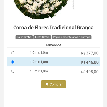
Coroa de Flores Tradicional Branca
Faixa Grátis
Frete Grátis
Pague somente após a entrega
Tamanhos
1,0m x 1,0m
377,00
R$
1,2m x 1,0m
446,00
R$
1,5m x 1,0m
498,00
R$
Comprar