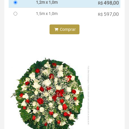
1,2m x 1,0m
498,00
R$
1,5m x 1,0m
597,00
R$
Comprar