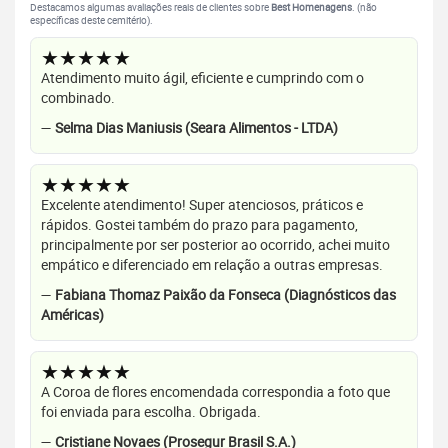
Destacamos algumas avaliações reais de clientes sobre
Best Homenagens
. (não
específicas deste cemitério).
★★★★★
Atendimento muito ágil, eficiente e cumprindo com o
combinado.
—
Selma Dias Maniusis (Seara Alimentos - LTDA)
★★★★★
Excelente atendimento! Super atenciosos, práticos e
rápidos. Gostei também do prazo para pagamento,
principalmente por ser posterior ao ocorrido, achei muito
empático e diferenciado em relação a outras empresas.
—
Fabiana Thomaz Paixão da Fonseca (Diagnósticos das
Américas)
★★★★★
A Coroa de flores encomendada correspondia a foto que
foi enviada para escolha. Obrigada.
—
Cristiane Novaes (Prosegur Brasil S.A.)