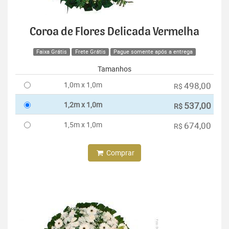
Coroa de Flores Delicada Vermelha
Faixa Grátis
Frete Grátis
Pague somente após a entrega
Tamanhos
1,0m x 1,0m
498,00
R$
1,2m x 1,0m
537,00
R$
1,5m x 1,0m
674,00
R$
Comprar