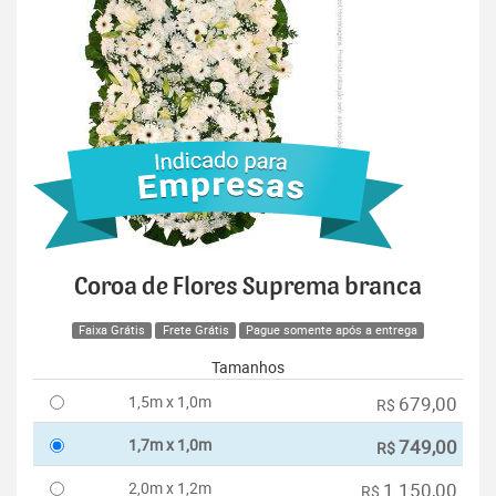
Coroa de Flores Suprema branca
Faixa Grátis
Frete Grátis
Pague somente após a entrega
Tamanhos
1,5m x 1,0m
679,00
R$
1,7m x 1,0m
749,00
R$
2,0m x 1,2m
1.150,00
R$