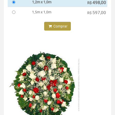
1,2m x 1,0m
498,00
R$
1,5m x 1,0m
597,00
R$
Comprar