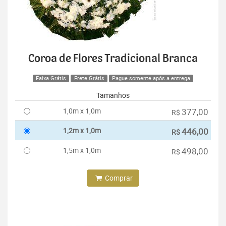
Coroa de Flores Tradicional Branca
Faixa Grátis
Frete Grátis
Pague somente após a entrega
Tamanhos
1,0m x 1,0m
377,00
R$
1,2m x 1,0m
446,00
R$
1,5m x 1,0m
498,00
R$
Comprar