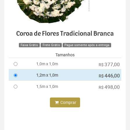
Coroa de Flores Tradicional Branca
Faixa Grátis
Frete Grátis
Pague somente após a entrega
Tamanhos
1,0m x 1,0m
377,00
R$
1,2m x 1,0m
446,00
R$
1,5m x 1,0m
498,00
R$
Comprar