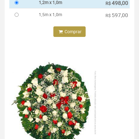
1,2m x 1,0m
498,00
R$
1,5m x 1,0m
597,00
R$
Comprar