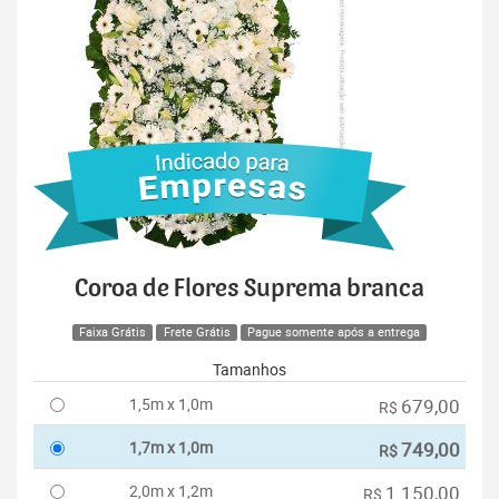
Coroa de Flores Suprema branca
Faixa Grátis
Frete Grátis
Pague somente após a entrega
Tamanhos
1,5m x 1,0m
679,00
R$
1,7m x 1,0m
749,00
R$
2,0m x 1,2m
1.150,00
R$