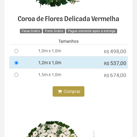
Coroa de Flores Delicada Vermelha
Faixa Grátis
Frete Grátis
Pague somente após a entrega
Tamanhos
1,0m x 1,0m
498,00
R$
1,2m x 1,0m
537,00
R$
1,5m x 1,0m
674,00
R$
Comprar