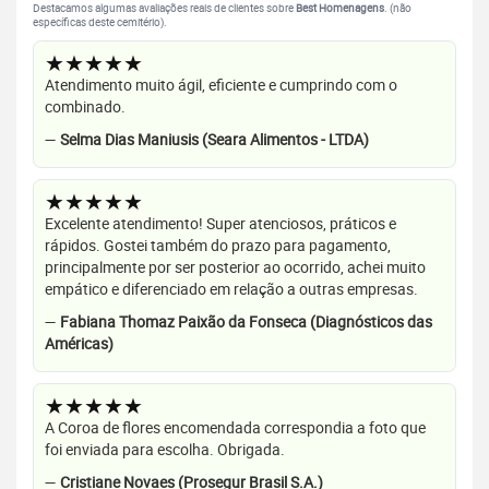
Destacamos algumas avaliações reais de clientes sobre
Best Homenagens
. (não
específicas deste cemitério).
★★★★★
Atendimento muito ágil, eficiente e cumprindo com o
combinado.
—
Selma Dias Maniusis (Seara Alimentos - LTDA)
★★★★★
Excelente atendimento! Super atenciosos, práticos e
rápidos. Gostei também do prazo para pagamento,
principalmente por ser posterior ao ocorrido, achei muito
empático e diferenciado em relação a outras empresas.
—
Fabiana Thomaz Paixão da Fonseca (Diagnósticos das
Américas)
★★★★★
A Coroa de flores encomendada correspondia a foto que
foi enviada para escolha. Obrigada.
—
Cristiane Novaes (Prosegur Brasil S.A.)