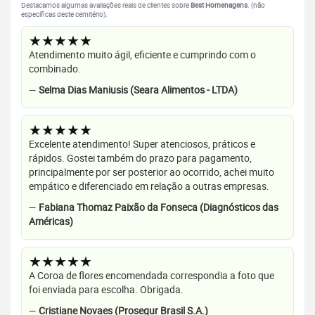
Destacamos algumas avaliações reais de clientes sobre
Best Homenagens
. (não
específicas deste cemitério).
★★★★★
Atendimento muito ágil, eficiente e cumprindo com o
combinado.
—
Selma Dias Maniusis (Seara Alimentos - LTDA)
★★★★★
Excelente atendimento! Super atenciosos, práticos e
rápidos. Gostei também do prazo para pagamento,
principalmente por ser posterior ao ocorrido, achei muito
empático e diferenciado em relação a outras empresas.
—
Fabiana Thomaz Paixão da Fonseca (Diagnósticos das
Américas)
★★★★★
A Coroa de flores encomendada correspondia a foto que
foi enviada para escolha. Obrigada.
—
Cristiane Novaes (Prosegur Brasil S.A.)