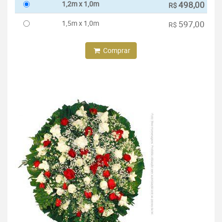
1,2m x 1,0m
498,00
R$
1,5m x 1,0m
597,00
R$
Comprar