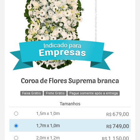
Coroa de Flores Suprema branca
Faixa Grátis
Frete Grátis
Pague somente após a entrega
Tamanhos
1,5m x 1,0m
679,00
R$
1,7m x 1,0m
749,00
R$
2,0m x 1,2m
1.150,00
R$