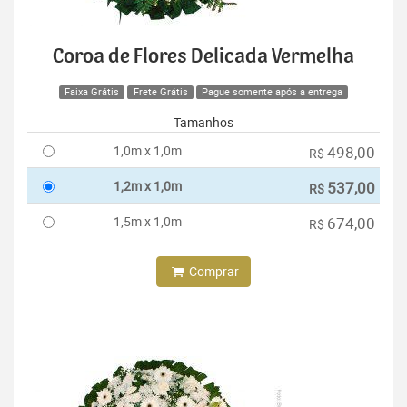
Coroa de Flores Delicada Vermelha
Faixa Grátis
Frete Grátis
Pague somente após a entrega
Tamanhos
1,0m x 1,0m
498,00
R$
1,2m x 1,0m
537,00
R$
1,5m x 1,0m
674,00
R$
Comprar