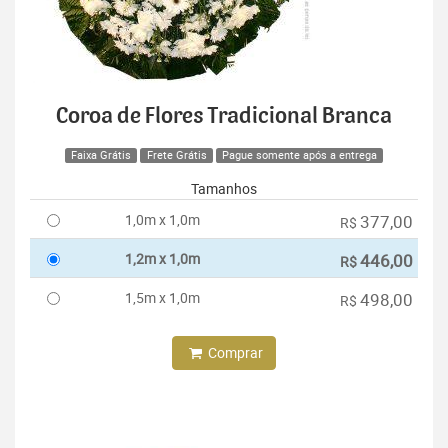
Coroa de Flores Tradicional Branca
Faixa Grátis
Frete Grátis
Pague somente após a entrega
Tamanhos
1,0m x 1,0m
377,00
R$
1,2m x 1,0m
446,00
R$
1,5m x 1,0m
498,00
R$
Comprar