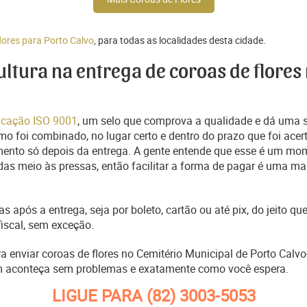
lores para Porto Calvo
, para todas as localidades desta cidade.
cultura na entrega de coroas de flores
ficação ISO 9001
, um selo que comprova a qualidade e dá uma 
o foi combinado, no lugar certo e dentro do prazo que foi acer
ento só depois da entrega. A gente entende que esse é um mo
s meio às pressas, então facilitar a forma de pagar é uma man
s após a entrega, seja por boleto, cartão ou até pix, do jeito 
fiscal, sem exceção.
ra enviar coroas de flores no Cemitério Municipal de Porto Calv
m aconteça sem problemas e exatamente como você espera.
LIGUE PARA
(82) 3003-5053