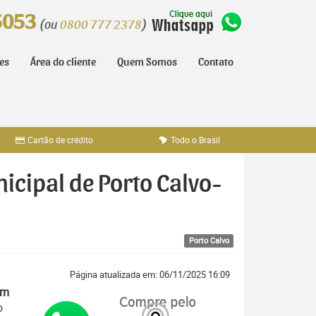
5053
(ou
0800 777 2378
)
tes
Área do cliente
Quem Somos
Contato
Cartão de crédito
Todo o Brasil
icipal de Porto Calvo-
Porto Calvo
Página atualizada em: 06/11/2025 16:09
em
o