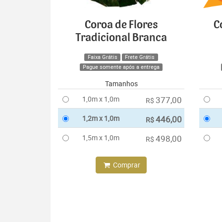
Coroa de Flores
C
Tradicional Branca
Faixa Grátis
Frete Grátis
Pague somente após a entrega
Tamanhos
1,0m x 1,0m
377,00
R$
1,2m x 1,0m
446,00
R$
1,5m x 1,0m
498,00
R$
Comprar