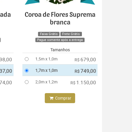
cada
Coroa de Flores Suprema
branca
Faixa Grátis
Frete Grátis
Pague somente após a entrega
Tamanhos
98,00
1,5m x 1,0m
679,00
R$
37,00
1,7m x 1,0m
749,00
R$
74,00
2,0m x 1,2m
1.150,00
R$
Comprar