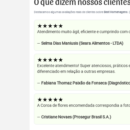
O que dizem nossos cliente
Destacamos algumas avaliações reais de clientes sobre
Best Homenagens
. 
★★★★★
Atendimento muito ágil, eficiente e cumprindo com
—
Selma Dias Maniusis (Seara Alimentos - LTDA)
★★★★★
Excelente atendimento! Super atenciosos, práticos 
diferenciado em relação a outras empresas.
—
Fabiana Thomaz Paixão da Fonseca (Diagnóstico
★★★★★
A Coroa de flores encomendada correspondia a foto
—
Cristiane Novaes (Prosegur Brasil S.A.)