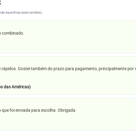
s
(não específicas deste cemitério).
 o combinado.
e rápidos. Gostei também do prazo para pagamento, principalmente por se
s das Américas)
 que foi enviada para escolha. Obrigada.