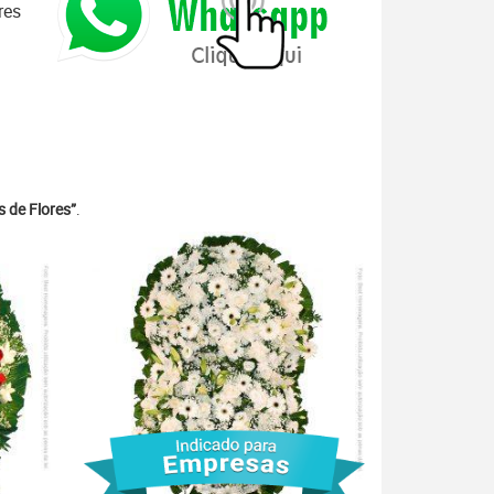
res
 de Flores”
.