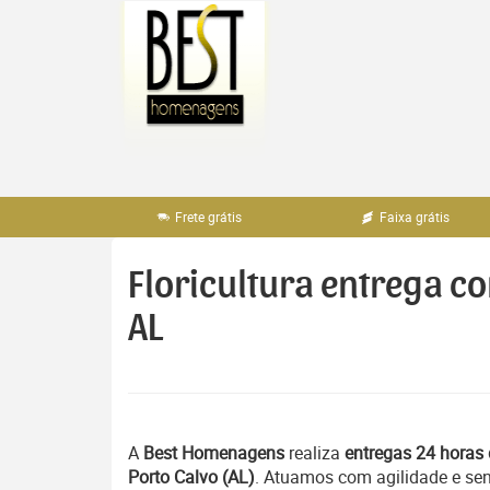
Pular
para
o
conteúdo
Frete grátis
Faixa grátis
Floricultura entrega c
AL
A
Best Homenagens
realiza
entregas 24 horas 
Porto Calvo (AL)
. Atuamos com agilidade e sen