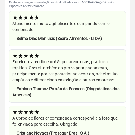
Destacamos algumas avaliações reais de clientes sobre
Best Homenagens
. (não
específicas deste cemitério).
★★★★★
Atendimento muito ágil, eficiente e cumprindo com o
combinado.
—
Selma Dias Maniusis (Seara Alimentos - LTDA)
★★★★★
Excelente atendimento! Super atenciosos, práticos e
rápidos. Gostei também do prazo para pagamento,
principalmente por ser posterior ao ocorrido, achei muito
empático e diferenciado em relação a outras empresas.
—
Fabiana Thomaz Paixão da Fonseca (Diagnósticos das
Américas)
★★★★★
A Coroa de flores encomendada correspondia a foto que
foi enviada para escolha. Obrigada.
—
Cristiane Novaes (Prosegur Brasil S.A.)