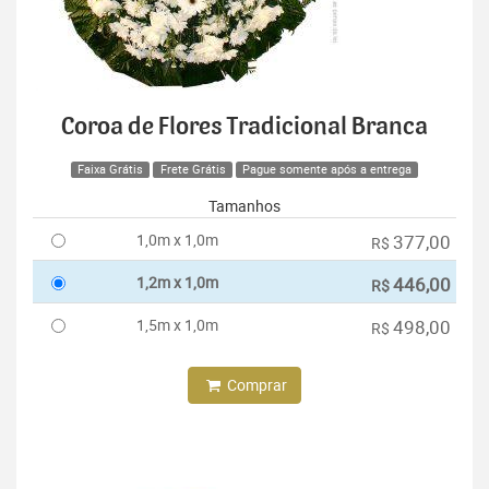
Coroa de Flores Tradicional Branca
Faixa Grátis
Frete Grátis
Pague somente após a entrega
Tamanhos
1,0m x 1,0m
377,00
R$
1,2m x 1,0m
446,00
R$
1,5m x 1,0m
498,00
R$
Comprar