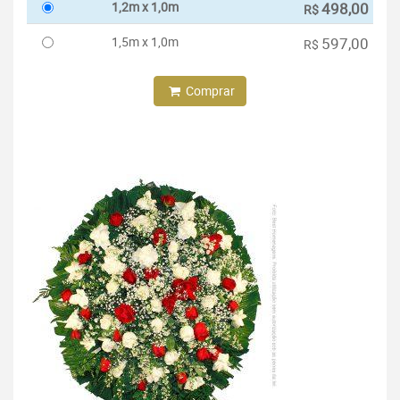
1,2m x 1,0m
498,00
R$
1,5m x 1,0m
597,00
R$
Comprar