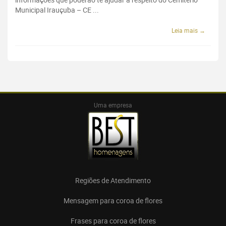
Municipal Irauçuba – CE ...
Leia mais →
Uma empresa
Regiões de Atendimento
Mensagem para coroa de flores
Frases para coroa de flores