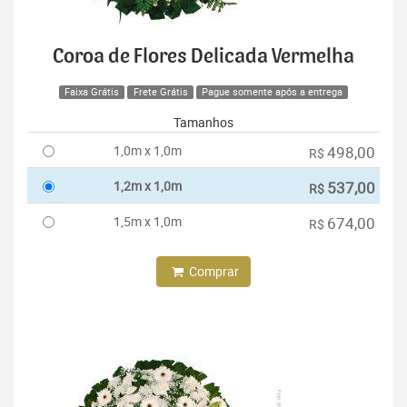
Coroa de Flores Delicada Vermelha
Faixa Grátis
Frete Grátis
Pague somente após a entrega
Tamanhos
1,0m x 1,0m
498,00
R$
1,2m x 1,0m
537,00
R$
1,5m x 1,0m
674,00
R$
Comprar