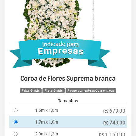
Coroa de Flores Suprema branca
Faixa Grátis
Frete Grátis
Pague somente após a entrega
Tamanhos
1,5m x 1,0m
679,00
R$
1,7m x 1,0m
749,00
R$
2,0m x 1,2m
1.150,00
R$