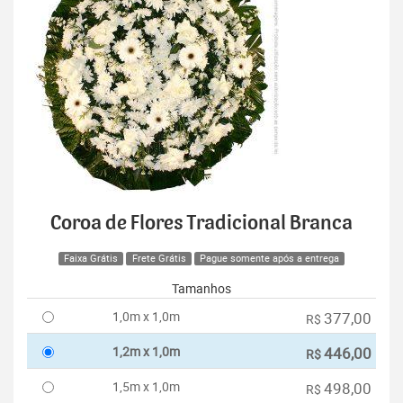
Coroa de Flores Tradicional Branca
Faixa Grátis
Frete Grátis
Pague somente após a entrega
Tamanhos
1,0m x 1,0m
377,00
R$
1,2m x 1,0m
446,00
R$
1,5m x 1,0m
498,00
R$