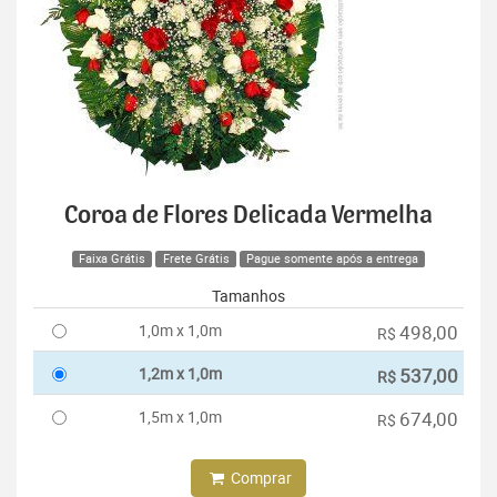
Coroa de Flores Delicada Vermelha
Faixa Grátis
Frete Grátis
Pague somente após a entrega
Tamanhos
1,0m x 1,0m
498,00
R$
1,2m x 1,0m
537,00
R$
1,5m x 1,0m
674,00
R$
Comprar