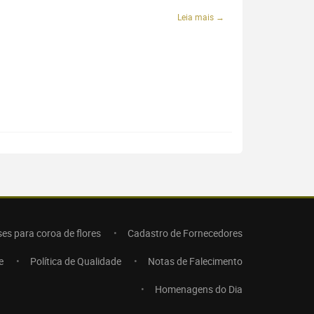
Leia mais →
ses para coroa de flores
Cadastro de Fornecedores
e
Política de Qualidade
Notas de Falecimento
Homenagens do Dia