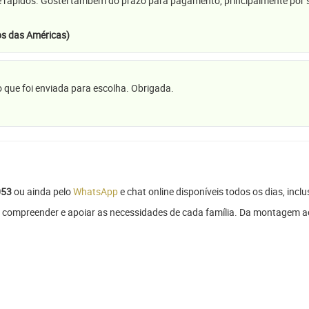
e rápidos. Gostei também do prazo para pagamento, principalmente por se
s das Américas)
 que foi enviada para escolha. Obrigada.
053
ou ainda pelo
WhatsApp
e chat online disponíveis todos os dias, inclu
compreender e apoiar as necessidades de cada família. Da montagem ao 