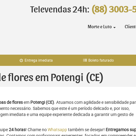
Televendas 24h:
(88) 3003-
Morte e Luto
Clien
Entrega imediata
Boleto faturado
de flores em Potengi (CE)
as de flores
em
Potengi (CE)
. Atuamos com agilidade e sensibilidade pa
to necessário. Sabemos que este é um período delicado e, por isso,
gem imediata e uma equipe experiente dedicada a garantir um gesto de
quipe
24 horas
! Chame no
Whatsapp
também se desejar!
Entregamos sup
oras. Contamos com profissionais experientes, focados em compreender e