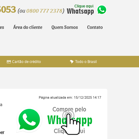
5053
(ou
0800 777 2378
)
tes
Área do cliente
Quem Somos
Contato
Cartão de crédito
Todo o Brasil
Página atualizada em: 15/12/2025 14:17
ra
er