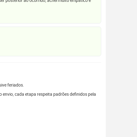
r posterior ao ocorrido, achei muito empático e
sive feriados.
envio, cada etapa respeita padrões definidos pela