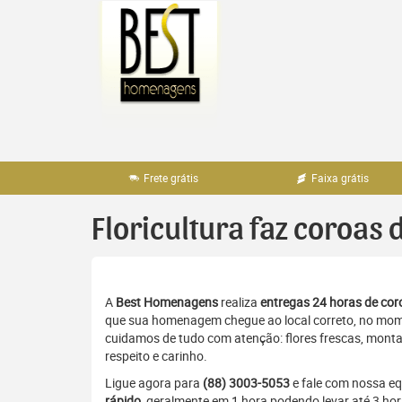
Pular
para
o
conteúdo
Frete grátis
Faixa grátis
Floricultura faz coroas 
A
Best Homenagens
realiza
entregas 24 horas de coro
que sua homenagem chegue ao local correto, no momen
cuidamos de tudo com atenção: flores frescas, monta
respeito e carinho.
Ligue agora para
(88) 3003-5053
e fale com nossa e
rápido
, geralmente em 1 hora podendo levar até 3 h