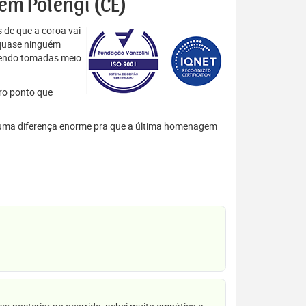
 em Potengi (CE)
 de que a coroa vai
 quase ninguém
 sendo tomadas meio
tro ponto que
em uma diferença enorme pra que a última homenagem