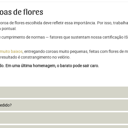
oas de flores
oroa de flores escolhida deve refletir essa importância. Por isso, trabal
 pontual.
e cumprimento de normas — fatores que sustentam nossa certificação ISO
 muito baixos
, entregando coroas muito pequenas, feitas com flores de má
resultado é constrangimento no velório.
ado. Em uma última homenagem, o barato pode sair caro.
pedido?