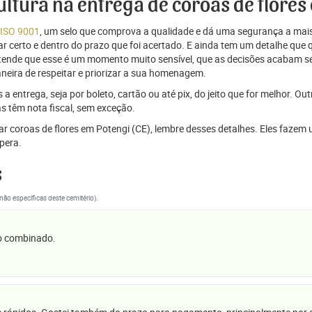
cultura na entrega de coroas de flores
 ISO 9001
, um selo que comprova a qualidade e dá uma segurança a mais
r certo e dentro do prazo que foi acertado. E ainda tem um detalhe que
ntende que esse é um momento muito sensível, que as decisões acabam
aneira de respeitar e priorizar a sua homenagem.
 entrega, seja por boleto, cartão ou até pix, do jeito que for melhor. Ou
s têm nota fiscal, sem exceção.
viar coroas de flores em Potengi (CE), lembre desses detalhes. Eles faz
pera.
s
(não específicas deste cemitério).
 o combinado.