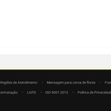
Regiões de Atendimento
Mensagem para coroa de flores
Fra
Contratação
LGPD
ISO 9001:2015
Política de Privacidad