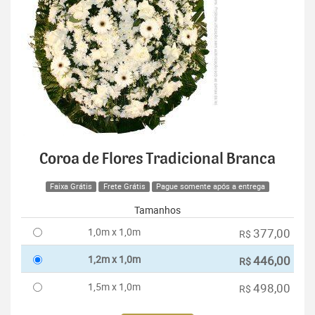
Coroa de Flores Tradicional Branca
Faixa Grátis
Frete Grátis
Pague somente após a entrega
Tamanhos
1,0m x 1,0m
377,00
R$
1,2m x 1,0m
446,00
R$
1,5m x 1,0m
498,00
R$