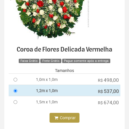
Coroa de Flores Delicada Vermelha
Faixa Grátis
Frete Grátis
Pague somente após a entrega
Tamanhos
1,0m x 1,0m
498,00
R$
1,2m x 1,0m
537,00
R$
1,5m x 1,0m
674,00
R$
Comprar