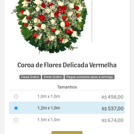
Coroa de Flores Delicada Vermelha
Faixa Grátis
Frete Grátis
Pague somente após a entrega
Tamanhos
1,0m x 1,0m
498,00
R$
1,2m x 1,0m
537,00
R$
1,5m x 1,0m
674,00
R$