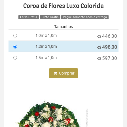
Coroa de Flores Luxo Colorida
Faixa Grátis
Frete Grátis
Pague somente após a entrega
Tamanhos
1,0m x 1,0m
446,00
R$
1,2m x 1,0m
498,00
R$
1,5m x 1,0m
597,00
R$
Comprar