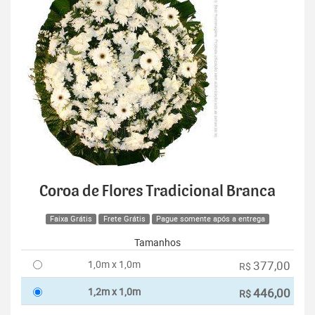
Coroa de Flores Tradicional Branca
Faixa Grátis
Frete Grátis
Pague somente após a entrega
Tamanhos
1,0m x 1,0m
377,00
R$
1,2m x 1,0m
446,00
R$