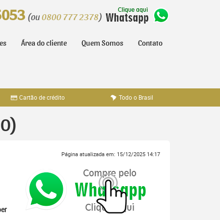
5053
(ou
0800 777 2378
)
tes
Área do cliente
Quem Somos
Contato
Cartão de crédito
Todo o Brasil
GO)
Página atualizada em: 15/12/2025 14:17
er
,