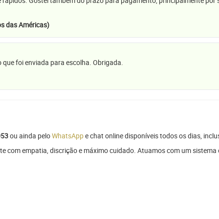
e rápidos. Gostei também do prazo para pagamento, principalmente por se
s das Américas)
 que foi enviada para escolha. Obrigada.
053
ou ainda pelo
WhatsApp
e chat online disponíveis todos os dias, inclu
te com empatia, discrição e máximo cuidado. Atuamos com um sistema de