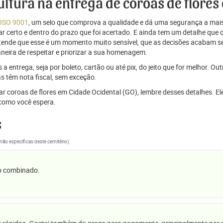
cultura na entrega de coroas de flore
 ISO 9001
, um selo que comprova a qualidade e dá uma segurança a mais
r certo e dentro do prazo que foi acertado. E ainda tem um detalhe que
ntende que esse é um momento muito sensível, que as decisões acabam
aneira de respeitar e priorizar a sua homenagem.
 entrega, seja por boleto, cartão ou até pix, do jeito que for melhor. Ou
s têm nota fiscal, sem exceção.
iar coroas de flores em Cidade Ocidental (GO), lembre desses detalhes. 
omo você espera.
s
(não específicas deste cemitério).
 o combinado.