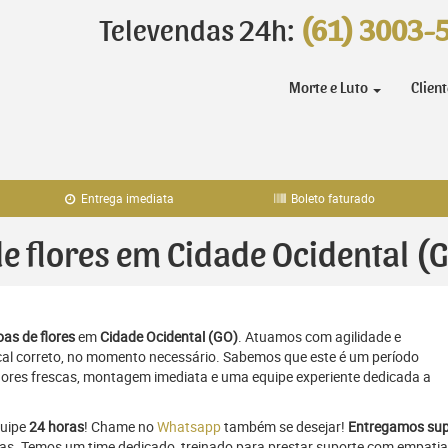
Televendas 24h:
(61) 3003-
Morte e Luto
Clien
Entrega imediata
Boleto faturado
de flores em Cidade Ocidental (
as de flores
em
Cidade Ocidental (GO)
. Atuamos com agilidade e
al correto, no momento necessário. Sabemos que este é um período
flores frescas, montagem imediata e uma equipe experiente dedicada a
quipe
24 horas
! Chame no
Whatsapp
também se desejar!
Entregamos sup
ras. Temos um time dedicado, treinado para prestar suporte com empatia