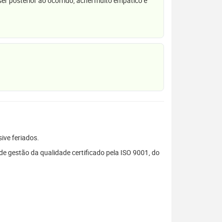
r posterior ao ocorrido, achei muito empático e
sive feriados.
 gestão da qualidade certificado pela ISO 9001, do