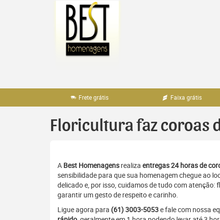
Pular
para
o
conteúdo
Frete grátis
Faixa grátis
Floricultura faz coroas 
A
Best Homenagens
realiza
entregas 24 horas de coro
sensibilidade para que sua homenagem chegue ao loc
delicado e, por isso, cuidamos de tudo com atenção: 
garantir um gesto de respeito e carinho.
Ligue agora para
(61) 3003-5053
e fale com nossa e
rápido
, geralmente em 1 hora podendo levar até 3 ho