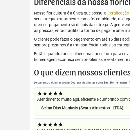
Diferenciais da nossa flori
Nossa floricultura é a única que possui a
Certificação
ser entregue exatamente como foi combinado, no luga
oferece: pagamento só depois da entrega. A gente e
às pressas, então facilitar a forma de pagar é uma m
O cliente pode fazer o pagamento em até 15 dias após a
sempre prezamos é a transparência: todas as entrega
Então, quando for escolher uma floricultura para env
homenagem aconteça sem problemas e exatamente c
O que dizem nossos cliente
Destacamos algumas avaliações reais de clientes sobre
Best Homenagens
. 
★★★★★
Atendimento muito ágil, eficiente e cumprindo com
—
Selma Dias Maniusis (Seara Alimentos - LTDA)
★★★★★