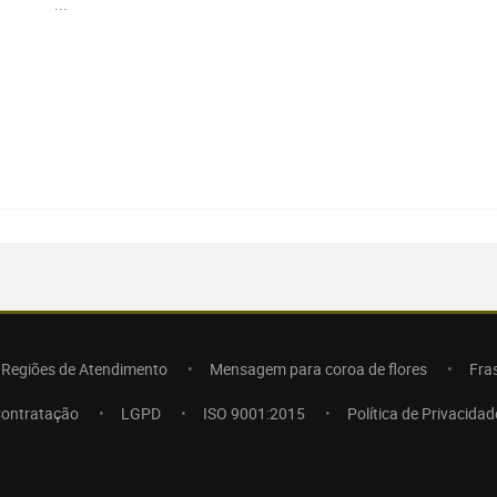
...
Regiões de Atendimento
Mensagem para coroa de flores
Fra
Contratação
LGPD
ISO 9001:2015
Política de Privacidad