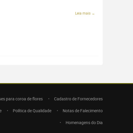
Leia mais →
ses para coroa de flores
Cadastro de Fornecedores
e
Política de Qualidade
Notas de Falecimento
Homenagens do Dia