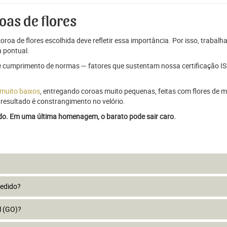
oas de flores
oroa de flores escolhida deve refletir essa importância. Por isso, trabal
 pontual.
e cumprimento de normas — fatores que sustentam nossa certificação ISO
 muito baixos
, entregando coroas muito pequenas, feitas com flores de má
resultado é constrangimento no velório.
ado. Em uma última homenagem, o barato pode sair caro.
pedido?
l (GO)?