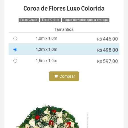
Coroa de Flores Luxo Colorida
Faixa Grátis
Frete Grátis
Pague somente após a entrega
Tamanhos
1,0m x 1,0m
446,00
R$
1,2m x 1,0m
498,00
R$
1,5m x 1,0m
597,00
R$
Comprar