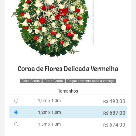
Coroa de Flores Delicada Vermelha
Faixa Grátis
Frete Grátis
Pague somente após a entrega
Tamanhos
1,0m x 1,0m
498,00
R$
1,2m x 1,0m
537,00
R$
1,5m x 1,0m
674,00
R$