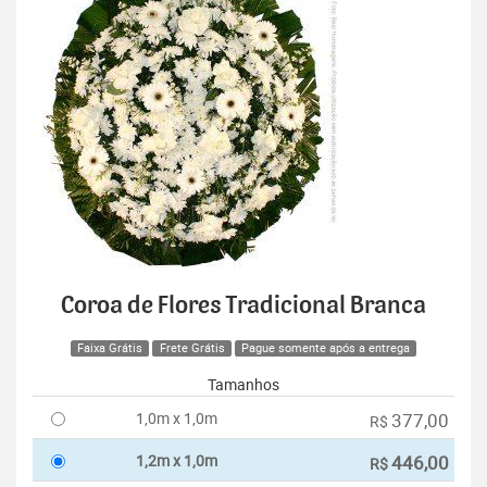
Coroa de Flores Tradicional Branca
Faixa Grátis
Frete Grátis
Pague somente após a entrega
Tamanhos
1,0m x 1,0m
377,00
R$
1,2m x 1,0m
446,00
R$