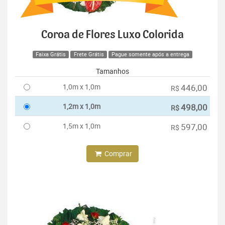
Coroa de Flores Luxo Colorida
Faixa Grátis
Frete Grátis
Pague somente após a entrega
Tamanhos
1,0m x 1,0m
446,00
R$
1,2m x 1,0m
498,00
R$
1,5m x 1,0m
597,00
R$
Comprar