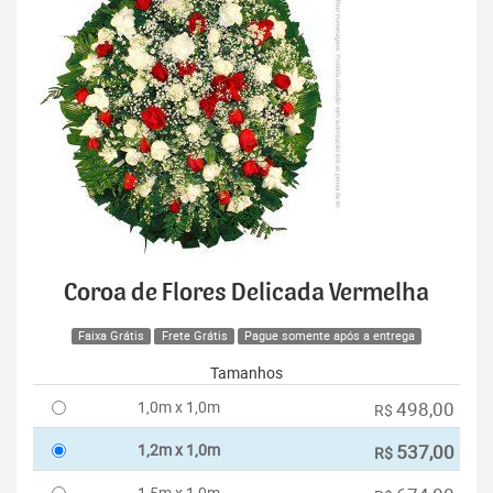
Coroa de Flores Delicada Vermelha
Faixa Grátis
Frete Grátis
Pague somente após a entrega
Tamanhos
1,0m x 1,0m
498,00
R$
1,2m x 1,0m
537,00
R$
1,5m x 1,0m