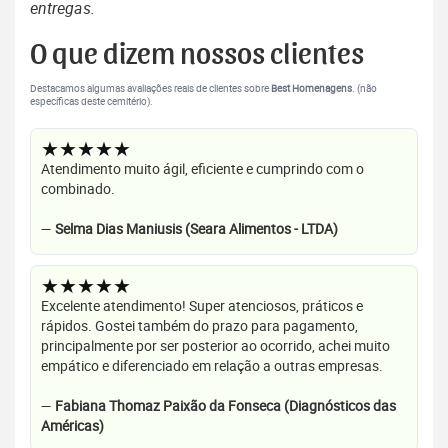
entregas.
O que dizem nossos clientes
Destacamos algumas avaliações reais de clientes sobre
Best Homenagens
. (não
específicas deste cemitério).
★★★★★
Atendimento muito ágil, eficiente e cumprindo com o
combinado.
—
Selma Dias Maniusis (Seara Alimentos - LTDA)
★★★★★
Excelente atendimento! Super atenciosos, práticos e
rápidos. Gostei também do prazo para pagamento,
principalmente por ser posterior ao ocorrido, achei muito
empático e diferenciado em relação a outras empresas.
—
Fabiana Thomaz Paixão da Fonseca (Diagnósticos das
Américas)