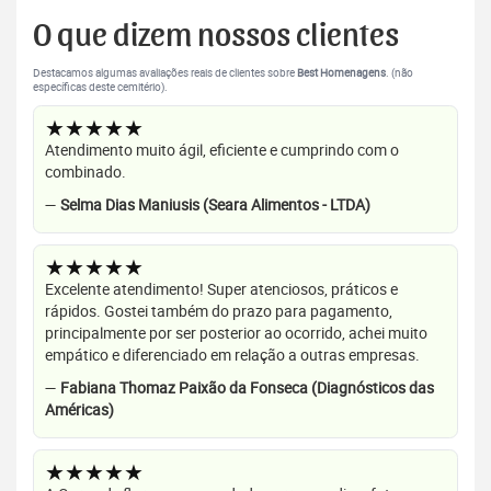
O que dizem nossos clientes
Destacamos algumas avaliações reais de clientes sobre
Best Homenagens
. (não
específicas deste cemitério).
★★★★★
Atendimento muito ágil, eficiente e cumprindo com o
combinado.
—
Selma Dias Maniusis (Seara Alimentos - LTDA)
★★★★★
Excelente atendimento! Super atenciosos, práticos e
rápidos. Gostei também do prazo para pagamento,
principalmente por ser posterior ao ocorrido, achei muito
empático e diferenciado em relação a outras empresas.
—
Fabiana Thomaz Paixão da Fonseca (Diagnósticos das
Américas)
★★★★★