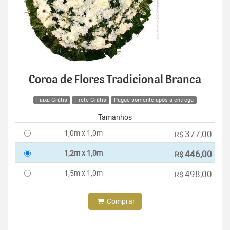
Coroa de Flores Tradicional Branca
Faixa Grátis
Frete Grátis
Pague somente após a entrega
Tamanhos
1,0m x 1,0m
377,00
R$
1,2m x 1,0m
446,00
R$
1,5m x 1,0m
498,00
R$
Comprar