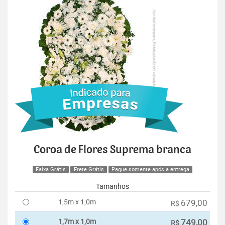
Coroa de Flores Suprema branca
Faixa Grátis
Frete Grátis
Pague somente após a entrega
Tamanhos
1,5m x 1,0m
679,00
R$
1,7m x 1,0m
749,00
R$