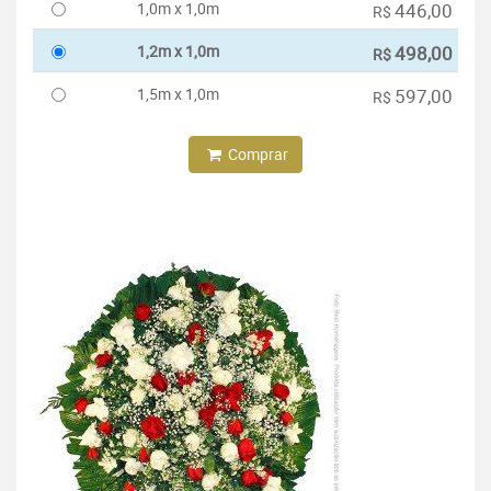
1,0m x 1,0m
446,00
R$
1,2m x 1,0m
498,00
R$
1,5m x 1,0m
597,00
R$
Comprar