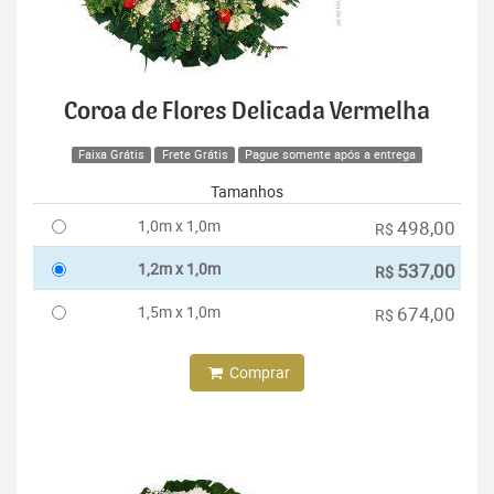
Coroa de Flores Delicada Vermelha
Faixa Grátis
Frete Grátis
Pague somente após a entrega
Tamanhos
1,0m x 1,0m
498,00
R$
1,2m x 1,0m
537,00
R$
1,5m x 1,0m
674,00
R$
Comprar