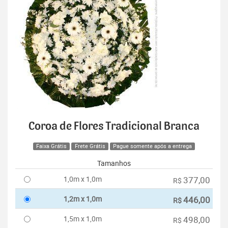
Coroa de Flores Tradicional Branca
Faixa Grátis
Frete Grátis
Pague somente após a entrega
Tamanhos
1,0m x 1,0m
377,00
R$
1,2m x 1,0m
446,00
R$
1,5m x 1,0m
498,00
R$