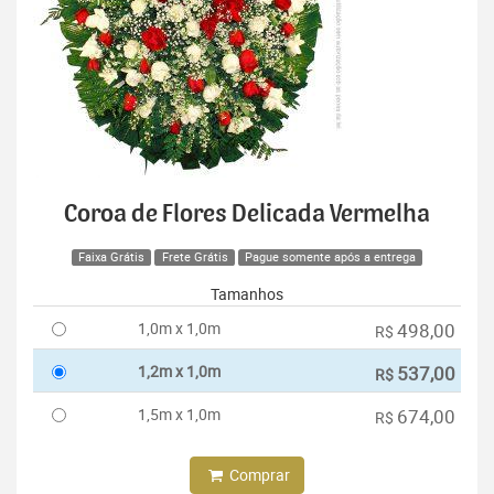
Coroa de Flores Delicada Vermelha
Faixa Grátis
Frete Grátis
Pague somente após a entrega
Tamanhos
1,0m x 1,0m
498,00
R$
1,2m x 1,0m
537,00
R$
1,5m x 1,0m
674,00
R$
Comprar