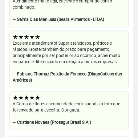
Atendimento muito ágil, eficiente e cumprindo com o
combinado.
—
Selma Dias Maniusis (Seara Alimentos - LTDA)
★★★★★
Excelente atendimento! Super atenciosos, práticos e
rápidos. Gostei também do prazo para pagamento,
principalmente por ser posterior ao ocorrido, achei muito
empático e diferenciado em relação a outras empresas.
—
Fabiana Thomaz Paixão da Fonseca (Diagnósticos das
Américas)
★★★★★
A Coroa de flores encomendada correspondia a foto que
foi enviada para escolha. Obrigada.
—
Cristiane Novaes (Prosegur Brasil S.A.)