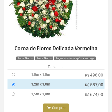
Coroa de Flores Delicada Vermelha
Faixa Grátis
Frete Grátis
Pague somente após a entrega
Tamanhos
1,0m x 1,0m
498,00
R$
1,2m x 1,0m
537,00
R$
1,5m x 1,0m
674,00
R$
Comprar