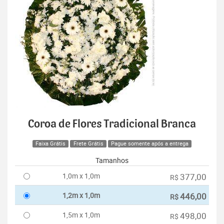
Coroa de Flores Tradicional Branca
Faixa Grátis
Frete Grátis
Pague somente após a entrega
Tamanhos
1,0m x 1,0m
377,00
R$
1,2m x 1,0m
446,00
R$
1,5m x 1,0m
498,00
R$