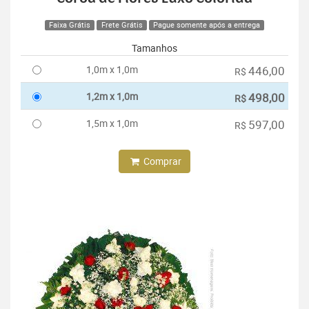
Faixa Grátis
Frete Grátis
Pague somente após a entrega
Tamanhos
1,0m x 1,0m
446,00
R$
1,2m x 1,0m
498,00
R$
1,5m x 1,0m
597,00
R$
Comprar