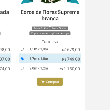
cada
Coroa de Flores Suprema
branca
Faixa Grátis
Frete Grátis
Pague somente após a entrega
Tamanhos
98,00
1,5m x 1,0m
679,00
R$
37,00
1,7m x 1,0m
749,00
R$
74,00
2,0m x 1,2m
1.150,00
R$
Comprar