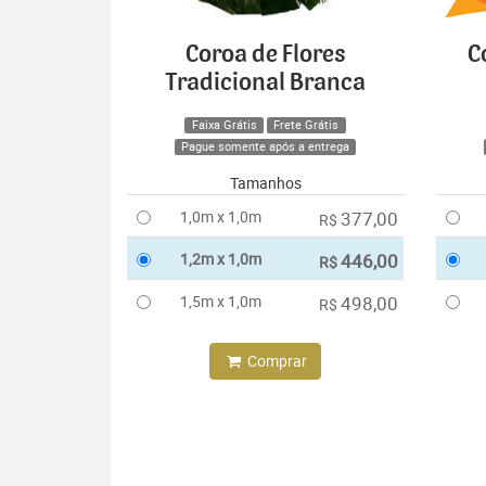
Coroa de Flores
C
Tradicional Branca
Faixa Grátis
Frete Grátis
Pague somente após a entrega
Tamanhos
1,0m x 1,0m
377,00
R$
1,2m x 1,0m
446,00
R$
1,5m x 1,0m
498,00
R$
Comprar