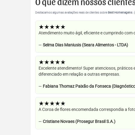
O que dizem nossos cliente
Destacamos algumas avaliações reais de clientes sobre
Best Homenagens
. 
★★★★★
Atendimento muito ágil, eficiente e cumprindo com
—
Selma Dias Maniusis (Seara Alimentos - LTDA)
★★★★★
Excelente atendimento! Super atenciosos, práticos 
diferenciado em relação a outras empresas.
—
Fabiana Thomaz Paixão da Fonseca (Diagnóstico
★★★★★
A Coroa de flores encomendada correspondia a foto
—
Cristiane Novaes (Prosegur Brasil S.A.)