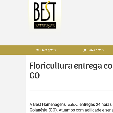
Pular
para
o
conteúdo
Frete grátis
Faixa grátis
Floricultura entrega c
GO
A
Best Homenagens
realiza
entregas 24 horas 
Goianésia (GO)
. Atuamos com agilidade e sens