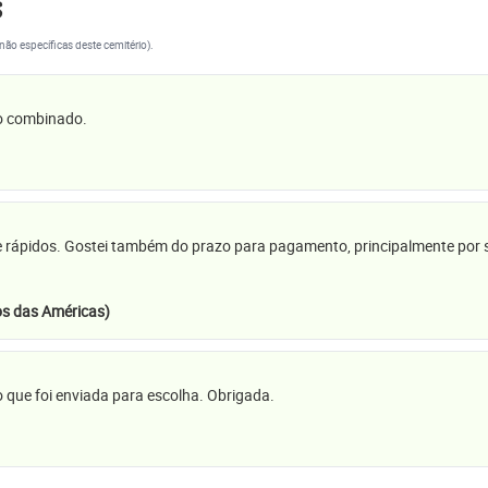
s
(não específicas deste cemitério).
 o combinado.
e rápidos. Gostei também do prazo para pagamento, principalmente por se
s das Américas)
 que foi enviada para escolha. Obrigada.