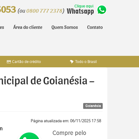
5053
(ou
0800 777 2378
)
tes
Área do cliente
Quem Somos
Contato
Cartão de crédito
Todo o Brasil
nicipal de Goianésia –
Goianésia
Página atualizada em: 06/11/2025 17:58
em