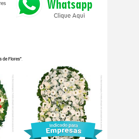
res
 de Flores”
.