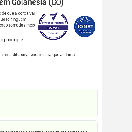
s em Goianésia (GO)
 de que a coroa vai
 quase ninguém
 sendo tomadas meio
tro ponto que
zem uma diferença enorme pra que a última