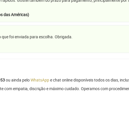
e rápidos. Gostei também do prazo para pagamento, principalmente por se
s das Américas)
 que foi enviada para escolha. Obrigada.
053
ou ainda pelo
WhatsApp
e chat online disponíveis todos os dias, inclu
rte com empatia, discrição e máximo cuidado. Operamos com procedimen