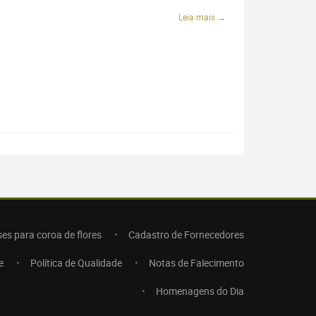
Leia mais →
ses para coroa de flores
Cadastro de Fornecedores
e
Política de Qualidade
Notas de Falecimento
Homenagens do Dia