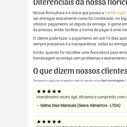
Diferenciais da nossa flori
Nossa floricultura é a única que possui a
Certificação
ser entregue exatamente como foi combinado, no luga
oferece: pagamento só depois da entrega. A gente e
às pressas, então facilitar a forma de pagar é uma m
O cliente pode fazer o pagamento em até 15 dias após a
sempre prezamos é a transparência: todas as entrega
Então, quando for escolher uma floricultura para env
homenagem aconteça sem problemas e exatamente c
O que dizem nossos cliente
Destacamos algumas avaliações reais de clientes sobre
Best Homenagens
. 
★★★★★
Atendimento muito ágil, eficiente e cumprindo com
—
Selma Dias Maniusis (Seara Alimentos - LTDA)
★★★★★