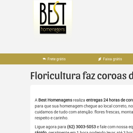
Pular
para
o
conteúdo
Frete grátis
Faixa grátis
Floricultura faz coroas 
A
Best Homenagens
realiza
entregas 24 horas de coro
para que sua homenagem chegue ao local correto, no 
cuidamos de tudo com atenção: flores frescas, monta
respeito e carinho.
Ligue agora para
(62) 3003-5053
e fale com nossa e
rápido
, geralmente em 1 hora podendo levar até 3 ho