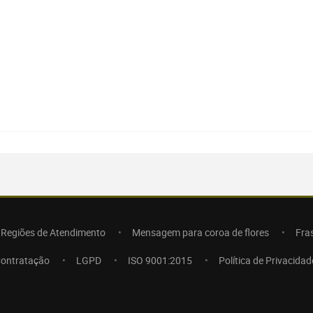
Regiões de Atendimento
Mensagem para coroa de flores
Fra
Contratação
LGPD
ISO 9001:2015
Política de Privacidad