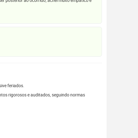
r posterior ao ocorrido, achei muito empático e
sive feriados.
tos rigorosos e auditados, seguindo normas