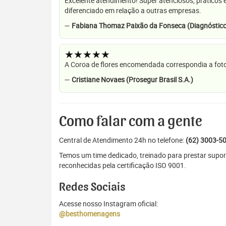
Excelente atendimento! Super atenciosos, práticos 
diferenciado em relação a outras empresas.
—
Fabiana Thomaz Paixão da Fonseca (Diagnóstico
★★★★★
A Coroa de flores encomendada correspondia a foto
—
Cristiane Novaes (Prosegur Brasil S.A.)
Como falar com a gente
Central de Atendimento 24h no telefone:
(62) 3003-5
Temos um time dedicado, treinado para prestar supo
reconhecidas pela certificação ISO 9001.
Redes Sociais
Acesse nosso Instagram oficial:
@besthomenagens