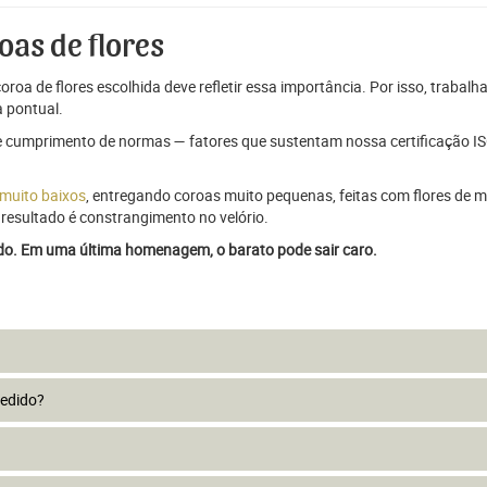
oas de flores
oroa de flores escolhida deve refletir essa importância. Por isso, trabal
 pontual.
e cumprimento de normas — fatores que sustentam nossa certificação ISO
 muito baixos
, entregando coroas muito pequenas, feitas com flores de má
resultado é constrangimento no velório.
ado. Em uma última homenagem, o barato pode sair caro.
pedido?