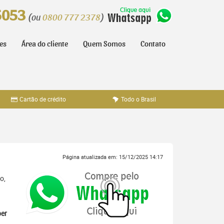
5053
(ou
0800 777 2378
)
tes
Área do cliente
Quem Somos
Contato
Cartão de crédito
Todo o Brasil
Página atualizada em: 15/12/2025 14:17
o,
er
,