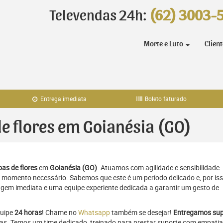
Televendas 24h:
(62) 3003-
Morte e Luto
Clien
Entrega imediata
Boleto faturado
de flores em Goianésia (GO)
as de flores
em
Goianésia (GO)
. Atuamos com agilidade e sensibilidade
momento necessário. Sabemos que este é um período delicado e, por iss
gem imediata e uma equipe experiente dedicada a garantir um gesto de
quipe
24 horas
! Chame no
Whatsapp
também se desejar!
Entregamos sup
ras. Temos um time dedicado, treinado para prestar suporte com empatia