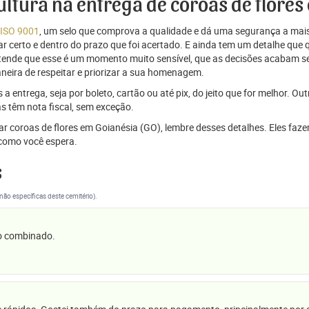
cultura na entrega de coroas de flore
 ISO 9001
, um selo que comprova a qualidade e dá uma segurança a mais
r certo e dentro do prazo que foi acertado. E ainda tem um detalhe que
ntende que esse é um momento muito sensível, que as decisões acabam
aneira de respeitar e priorizar a sua homenagem.
 entrega, seja por boleto, cartão ou até pix, do jeito que for melhor. Ou
s têm nota fiscal, sem exceção.
iar coroas de flores em Goianésia (GO), lembre desses detalhes. Eles fa
omo você espera.
s
(não específicas deste cemitério).
 o combinado.