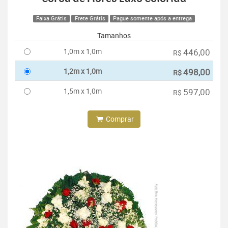
Faixa Grátis
Frete Grátis
Pague somente após a entrega
Tamanhos
1,0m x 1,0m
446,00
R$
1,2m x 1,0m
498,00
R$
1,5m x 1,0m
597,00
R$
Comprar