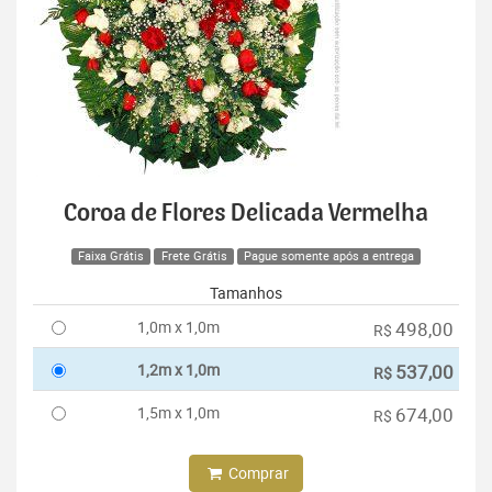
Coroa de Flores Delicada Vermelha
Faixa Grátis
Frete Grátis
Pague somente após a entrega
Tamanhos
1,0m x 1,0m
498,00
R$
1,2m x 1,0m
537,00
R$
1,5m x 1,0m
674,00
R$
Comprar