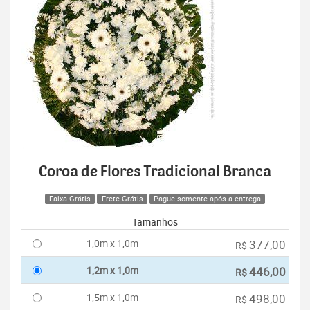
Coroa de Flores Tradicional Branca
Faixa Grátis
Frete Grátis
Pague somente após a entrega
Tamanhos
1,0m x 1,0m
377,00
R$
1,2m x 1,0m
446,00
R$
1,5m x 1,0m
498,00
R$