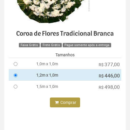
Coroa de Flores Tradicional Branca
Faixa Grátis
Frete Grátis
Pague somente após a entrega
Tamanhos
1,0m x 1,0m
377,00
R$
1,2m x 1,0m
446,00
R$
1,5m x 1,0m
498,00
R$
Comprar