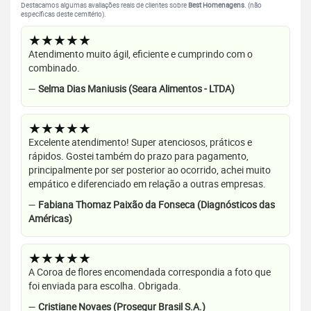
Destacamos algumas avaliações reais de clientes sobre
Best Homenagens
. (não
específicas deste cemitério).
★★★★★
Atendimento muito ágil, eficiente e cumprindo com o
combinado.
—
Selma Dias Maniusis (Seara Alimentos - LTDA)
★★★★★
Excelente atendimento! Super atenciosos, práticos e
rápidos. Gostei também do prazo para pagamento,
principalmente por ser posterior ao ocorrido, achei muito
empático e diferenciado em relação a outras empresas.
—
Fabiana Thomaz Paixão da Fonseca (Diagnósticos das
Américas)
★★★★★
A Coroa de flores encomendada correspondia a foto que
foi enviada para escolha. Obrigada.
—
Cristiane Novaes (Prosegur Brasil S.A.)