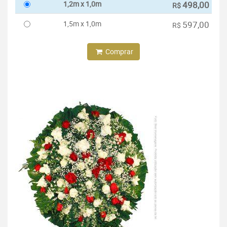
1,2m x 1,0m
498,00
R$
1,5m x 1,0m
597,00
R$
Comprar