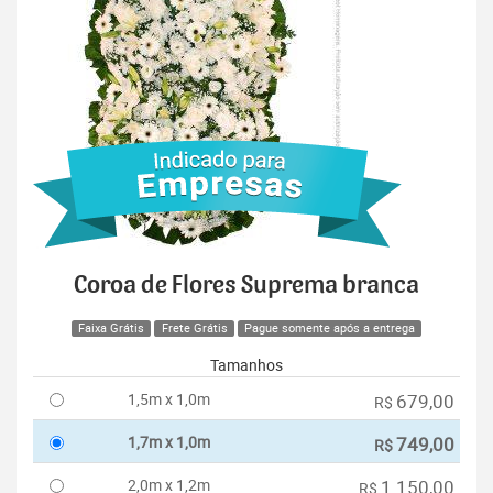
Coroa de Flores Suprema branca
Faixa Grátis
Frete Grátis
Pague somente após a entrega
Tamanhos
1,5m x 1,0m
679,00
R$
1,7m x 1,0m
749,00
R$
2,0m x 1,2m
1.150,00
R$