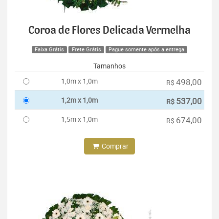
Coroa de Flores Delicada Vermelha
Faixa Grátis
Frete Grátis
Pague somente após a entrega
Tamanhos
1,0m x 1,0m
498,00
R$
1,2m x 1,0m
537,00
R$
1,5m x 1,0m
674,00
R$
Comprar