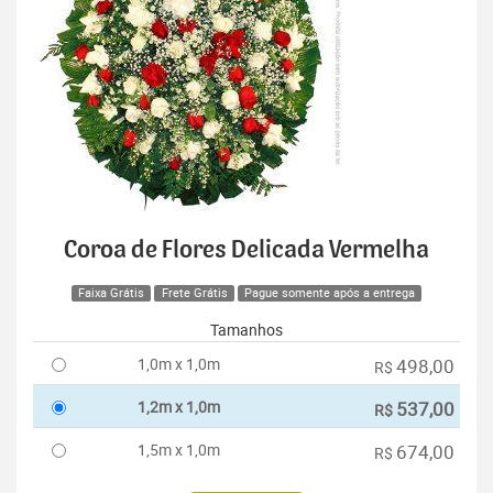
Coroa de Flores Delicada Vermelha
Faixa Grátis
Frete Grátis
Pague somente após a entrega
Tamanhos
1,0m x 1,0m
498,00
R$
1,2m x 1,0m
537,00
R$
1,5m x 1,0m
674,00
R$