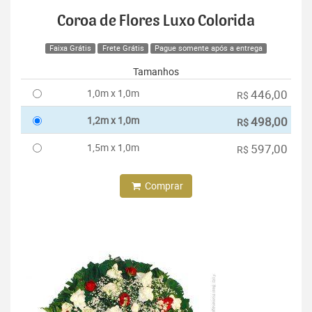
Coroa de Flores Luxo Colorida
Faixa Grátis
Frete Grátis
Pague somente após a entrega
Tamanhos
1,0m x 1,0m
446,00
R$
1,2m x 1,0m
498,00
R$
1,5m x 1,0m
597,00
R$
Comprar