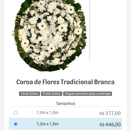
Coroa de Flores Tradicional Branca
Faixa Grátis
Frete Grátis
Pague somente após a entrega
Tamanhos
1,0m x 1,0m
377,00
R$
1,2m x 1,0m
446,00
R$