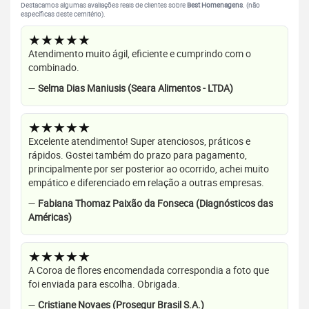
Destacamos algumas avaliações reais de clientes sobre
Best Homenagens
. (não
específicas deste cemitério).
★★★★★
Atendimento muito ágil, eficiente e cumprindo com o
combinado.
—
Selma Dias Maniusis (Seara Alimentos - LTDA)
★★★★★
Excelente atendimento! Super atenciosos, práticos e
rápidos. Gostei também do prazo para pagamento,
principalmente por ser posterior ao ocorrido, achei muito
empático e diferenciado em relação a outras empresas.
—
Fabiana Thomaz Paixão da Fonseca (Diagnósticos das
Américas)
★★★★★
A Coroa de flores encomendada correspondia a foto que
foi enviada para escolha. Obrigada.
—
Cristiane Novaes (Prosegur Brasil S.A.)