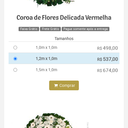
Coroa de Flores Delicada Vermelha
Faixa Grátis
Frete Grátis
Pague somente após a entrega
Tamanhos
1,0m x 1,0m
498,00
R$
1,2m x 1,0m
537,00
R$
1,5m x 1,0m
674,00
R$
Comprar