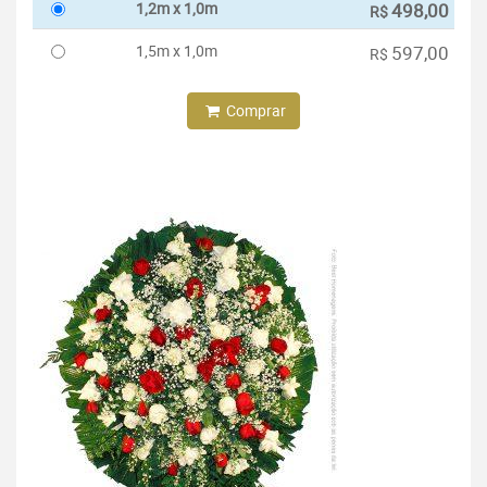
1,2m x 1,0m
498,00
R$
1,5m x 1,0m
597,00
R$
Comprar