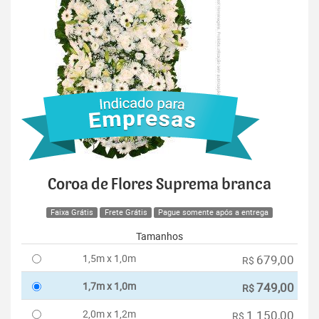
Coroa de Flores Suprema branca
Faixa Grátis
Frete Grátis
Pague somente após a entrega
Tamanhos
1,5m x 1,0m
679,00
R$
1,7m x 1,0m
749,00
R$
2,0m x 1,2m
1.150,00
R$