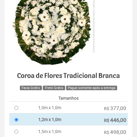
Coroa de Flores Tradicional Branca
Faixa Grátis
Frete Grátis
Pague somente após a entrega
Tamanhos
1,0m x 1,0m
377,00
R$
1,2m x 1,0m
446,00
R$
1,5m x 1,0m
498,00
R$