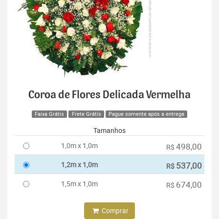
Coroa de Flores Delicada Vermelha
Faixa Grátis
Frete Grátis
Pague somente após a entrega
Tamanhos
1,0m x 1,0m
498,00
R$
1,2m x 1,0m
537,00
R$
1,5m x 1,0m
674,00
R$
Comprar