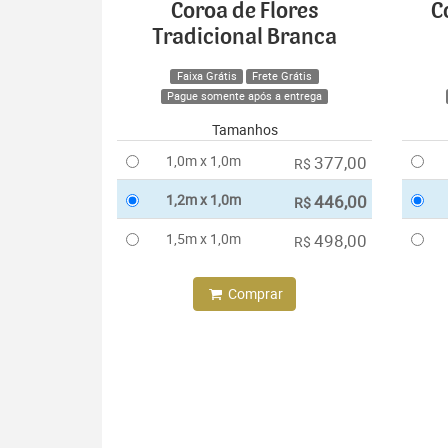
Coroa de Flores
C
Tradicional Branca
Faixa Grátis
Frete Grátis
Pague somente após a entrega
Tamanhos
1,0m x 1,0m
377,00
R$
1,2m x 1,0m
446,00
R$
1,5m x 1,0m
498,00
R$
Comprar