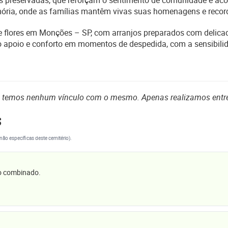
ões preservadas, que reforçam o sentimento de comunidade e ac
mória, onde as famílias mantêm vivas suas homenagens e recor
 de flores em Monções – SP, com arranjos preparados com delica
o apoio e conforto em momentos de despedida, com a sensibilid
o temos nenhum vínculo com o mesmo. Apenas realizamos entr
s
(não específicas deste cemitério).
 o combinado.