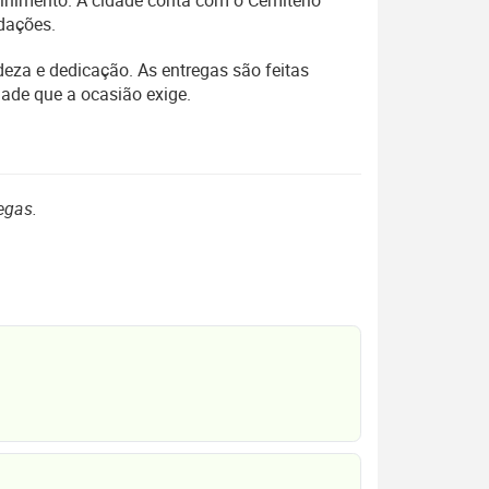
olhimento. A cidade conta com o Cemitério
dações.
deza e dedicação. As entregas são feitas
ade que a ocasião exige.
egas.