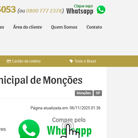
5053
(ou
0800 777 2378
)
tes
Área do cliente
Quem Somos
Contato
Cartão de crédito
Todo o Brasil
unicipal de Monções
Monções
SP
Página atualizada em: 06/11/2025 01:36
res