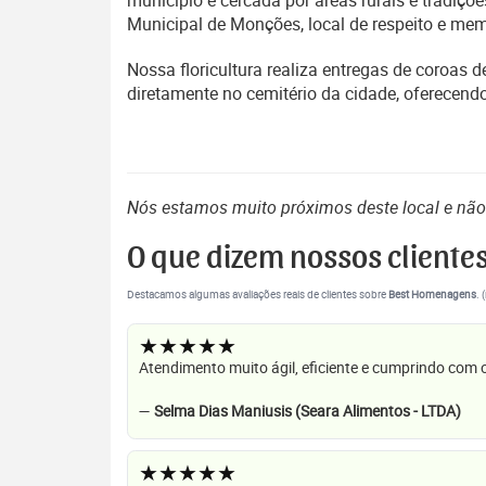
município é cercada por áreas rurais e tradiç
Municipal de Monções, local de respeito e me
Nossa floricultura realiza entregas de coroas
diretamente no cemitério da cidade, oferecend
Nós estamos muito próximos deste local e nã
O que dizem nossos cliente
Destacamos algumas avaliações reais de clientes sobre
Best Homenagens
. 
★★★★★
Atendimento muito ágil, eficiente e cumprindo com
—
Selma Dias Maniusis (Seara Alimentos - LTDA)
★★★★★