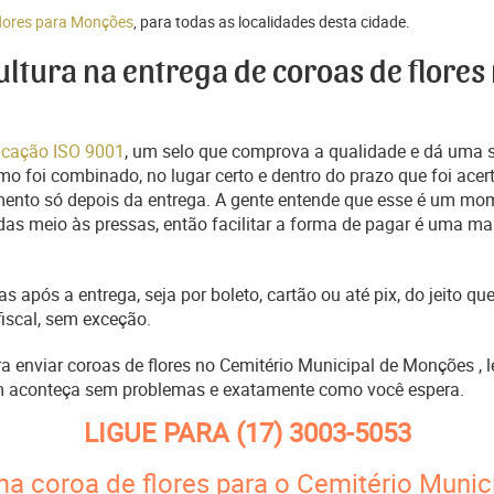
flores para Monções
, para todas as localidades desta cidade.
cultura na entrega de coroas de flores
ficação ISO 9001
, um selo que comprova a qualidade e dá uma 
o foi combinado, no lugar certo e dentro do prazo que foi acer
ento só depois da entrega. A gente entende que esse é um mo
s meio às pressas, então facilitar a forma de pagar é uma man
s após a entrega, seja por boleto, cartão ou até pix, do jeito 
fiscal, sem exceção.
ara enviar coroas de flores no Cemitério Municipal de Monções ,
m aconteça sem problemas e exatamente como você espera.
LIGUE PARA
(17) 3003-5053
ma coroa de flores para o Cemitério Muni