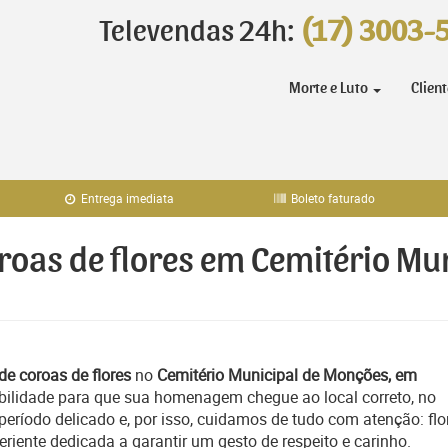
Televendas 24h:
(17) 3003-
Morte e Luto
Clien
Entrega imediata
Boleto faturado
oroas de flores em Cemitério M
de coroas de flores
no
Cemitério Municipal de Monções, em
bilidade para que sua homenagem chegue ao local correto, no
ríodo delicado e, por isso, cuidamos de tudo com atenção: flo
iente dedicada a garantir um gesto de respeito e carinho.