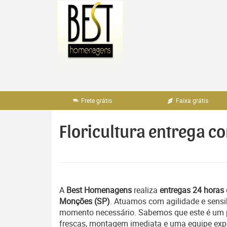
Pular
para
o
conteúdo
Frete grátis
Faixa grátis
Floricultura entrega c
A
Best Homenagens
realiza
entregas 24 horas 
Monções (SP)
. Atuamos com agilidade e sensi
momento necessário. Sabemos que este é um pe
frescas, montagem imediata e uma equipe exper