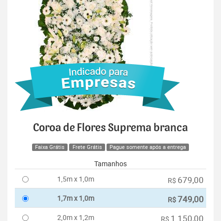
Coroa de Flores Suprema branca
Faixa Grátis
Frete Grátis
Pague somente após a entrega
Tamanhos
1,5m x 1,0m
679,00
R$
1,7m x 1,0m
749,00
R$
2,0m x 1,2m
1.150,00
R$