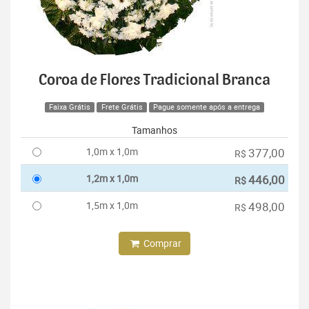
Coroa de Flores Tradicional Branca
Faixa Grátis
Frete Grátis
Pague somente após a entrega
Tamanhos
1,0m x 1,0m
377,00
R$
1,2m x 1,0m
446,00
R$
1,5m x 1,0m
498,00
R$
Comprar