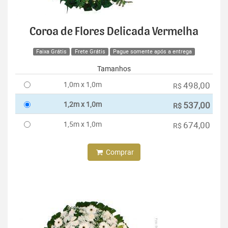
Coroa de Flores Delicada Vermelha
Faixa Grátis
Frete Grátis
Pague somente após a entrega
Tamanhos
1,0m x 1,0m
498,00
R$
1,2m x 1,0m
537,00
R$
1,5m x 1,0m
674,00
R$
Comprar