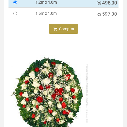
1,2m x 1,0m
498,00
R$
1,5m x 1,0m
597,00
R$
Comprar