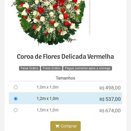
Coroa de Flores Delicada Vermelha
Faixa Grátis
Frete Grátis
Pague somente após a entrega
Tamanhos
1,0m x 1,0m
498,00
R$
1,2m x 1,0m
537,00
R$
1,5m x 1,0m
674,00
R$
Comprar