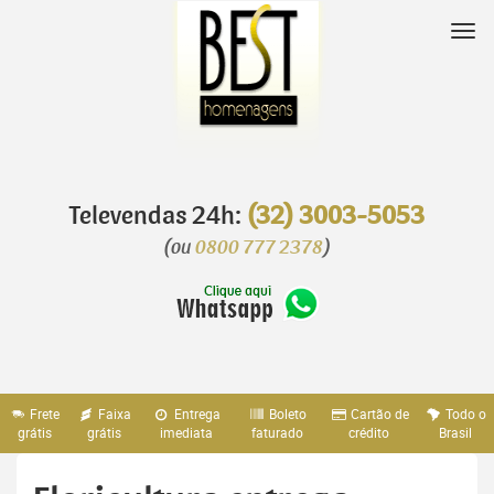
Pular
para
Nav
o
conteúdo
Televendas 24h:
(32) 3003-5053
(ou
0800 777 2378
)
Frete
Faixa
Entrega
Boleto
Cartão de
Todo o
grátis
grátis
imediata
faturado
crédito
Brasil