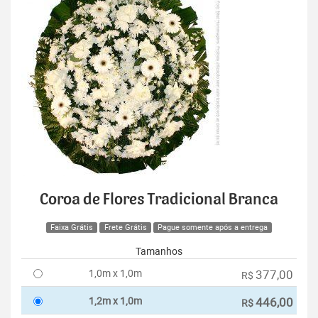
Coroa de Flores Tradicional Branca
Faixa Grátis
Frete Grátis
Pague somente após a entrega
Tamanhos
1,0m x 1,0m
377,00
R$
1,2m x 1,0m
446,00
R$