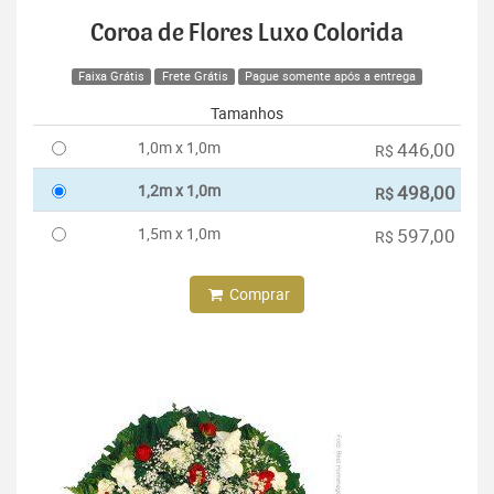
Coroa de Flores Luxo Colorida
Faixa Grátis
Frete Grátis
Pague somente após a entrega
Tamanhos
1,0m x 1,0m
446,00
R$
1,2m x 1,0m
498,00
R$
1,5m x 1,0m
597,00
R$
Comprar