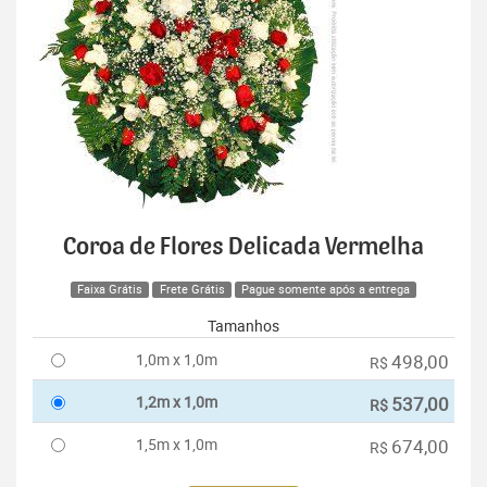
Coroa de Flores Delicada Vermelha
Faixa Grátis
Frete Grátis
Pague somente após a entrega
Tamanhos
1,0m x 1,0m
498,00
R$
1,2m x 1,0m
537,00
R$
1,5m x 1,0m
674,00
R$