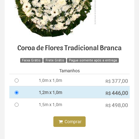
Coroa de Flores Tradicional Branca
Faixa Grátis
Frete Grátis
Pague somente após a entrega
Tamanhos
1,0m x 1,0m
377,00
R$
1,2m x 1,0m
446,00
R$
1,5m x 1,0m
498,00
R$
Comprar