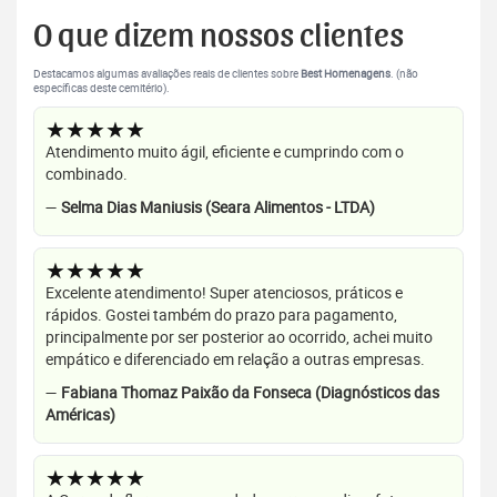
O que dizem nossos clientes
Destacamos algumas avaliações reais de clientes sobre
Best Homenagens
. (não
específicas deste cemitério).
★★★★★
Atendimento muito ágil, eficiente e cumprindo com o
combinado.
—
Selma Dias Maniusis (Seara Alimentos - LTDA)
★★★★★
Excelente atendimento! Super atenciosos, práticos e
rápidos. Gostei também do prazo para pagamento,
principalmente por ser posterior ao ocorrido, achei muito
empático e diferenciado em relação a outras empresas.
—
Fabiana Thomaz Paixão da Fonseca (Diagnósticos das
Américas)
★★★★★