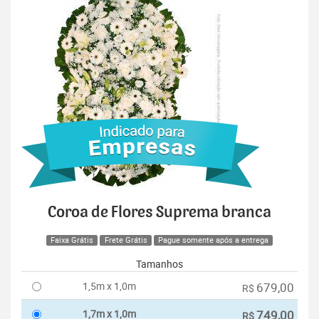
Coroa de Flores Suprema branca
Faixa Grátis
Frete Grátis
Pague somente após a entrega
Tamanhos
1,5m x 1,0m
679,00
R$
1,7m x 1,0m
749,00
R$