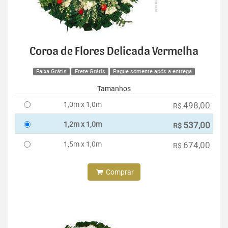
Coroa de Flores Delicada Vermelha
Faixa Grátis
Frete Grátis
Pague somente após a entrega
Tamanhos
1,0m x 1,0m
498,00
R$
1,2m x 1,0m
537,00
R$
1,5m x 1,0m
674,00
R$
Comprar