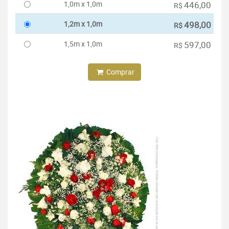
1,0m x 1,0m
446,00
R$
1,2m x 1,0m
498,00
R$
1,5m x 1,0m
597,00
R$
Comprar