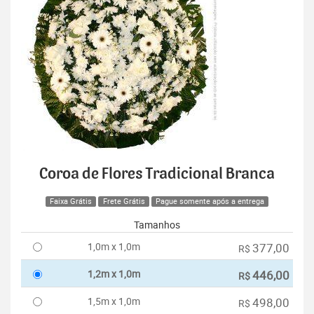
Coroa de Flores Tradicional Branca
Faixa Grátis
Frete Grátis
Pague somente após a entrega
Tamanhos
1,0m x 1,0m
377,00
R$
1,2m x 1,0m
446,00
R$
1,5m x 1,0m
498,00
R$