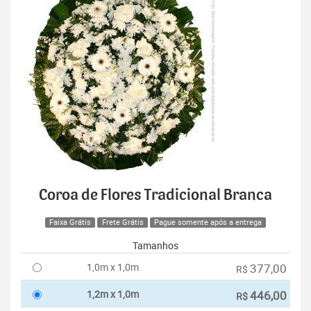
Coroa de Flores Tradicional Branca
Faixa Grátis
Frete Grátis
Pague somente após a entrega
Tamanhos
1,0m x 1,0m
377,00
R$
1,2m x 1,0m
446,00
R$