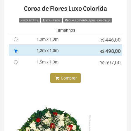
Coroa de Flores Luxo Colorida
Faixa Grátis
Frete Grátis
Pague somente após a entrega
Tamanhos
1,0m x 1,0m
446,00
R$
1,2m x 1,0m
498,00
R$
1,5m x 1,0m
597,00
R$
Comprar