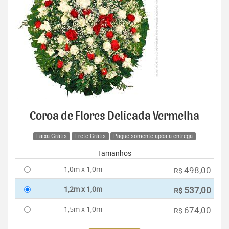
Coroa de Flores Delicada Vermelha
Faixa Grátis
Frete Grátis
Pague somente após a entrega
Tamanhos
1,0m x 1,0m
498,00
R$
1,2m x 1,0m
537,00
R$
1,5m x 1,0m
674,00
R$