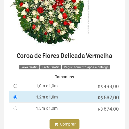
Coroa de Flores Delicada Vermelha
Faixa Grátis
Frete Grátis
Pague somente após a entrega
Tamanhos
1,0m x 1,0m
498,00
R$
1,2m x 1,0m
537,00
R$
1,5m x 1,0m
674,00
R$
Comprar