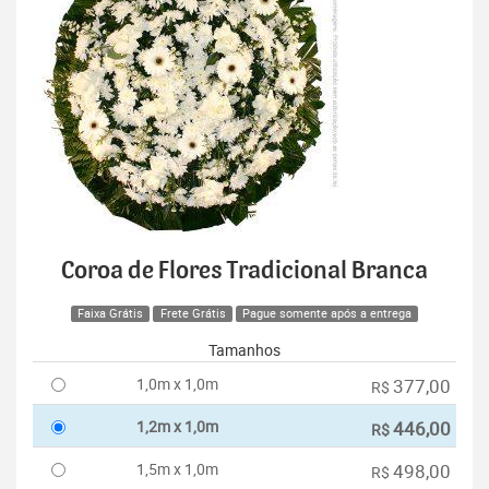
Coroa de Flores Tradicional Branca
Faixa Grátis
Frete Grátis
Pague somente após a entrega
Tamanhos
1,0m x 1,0m
377,00
R$
1,2m x 1,0m
446,00
R$
1,5m x 1,0m
498,00
R$