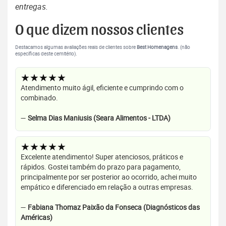
entregas.
O que dizem nossos clientes
Destacamos algumas avaliações reais de clientes sobre
Best Homenagens
. (não
específicas deste cemitério).
★★★★★
Atendimento muito ágil, eficiente e cumprindo com o
combinado.
—
Selma Dias Maniusis (Seara Alimentos - LTDA)
★★★★★
Excelente atendimento! Super atenciosos, práticos e
rápidos. Gostei também do prazo para pagamento,
principalmente por ser posterior ao ocorrido, achei muito
empático e diferenciado em relação a outras empresas.
—
Fabiana Thomaz Paixão da Fonseca (Diagnósticos das
Américas)