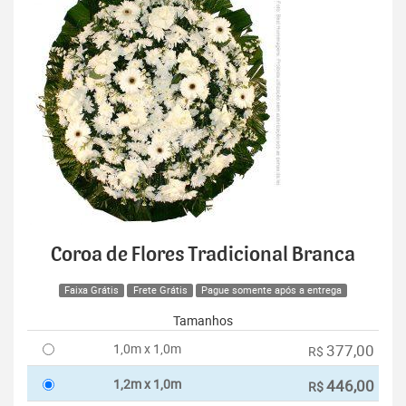
Coroa de Flores Tradicional Branca
Faixa Grátis
Frete Grátis
Pague somente após a entrega
Tamanhos
1,0m x 1,0m
377,00
R$
1,2m x 1,0m
446,00
R$