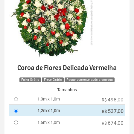
Coroa de Flores Delicada Vermelha
Faixa Grátis
Frete Grátis
Pague somente após a entrega
Tamanhos
1,0m x 1,0m
498,00
R$
1,2m x 1,0m
537,00
R$
1,5m x 1,0m
674,00
R$