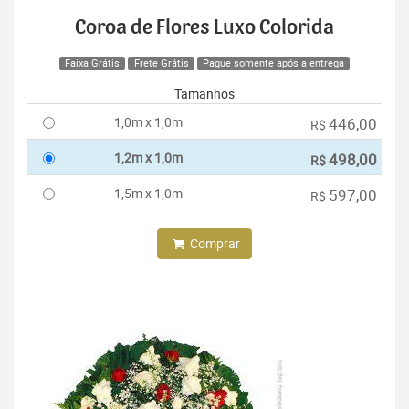
Coroa de Flores Luxo Colorida
Faixa Grátis
Frete Grátis
Pague somente após a entrega
Tamanhos
1,0m x 1,0m
446,00
R$
1,2m x 1,0m
498,00
R$
1,5m x 1,0m
597,00
R$
Comprar