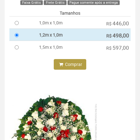
Faixa Grátis
Frete Grátis
Pague somente após a entrega
Tamanhos
1,0m x 1,0m
446,00
R$
1,2m x 1,0m
498,00
R$
1,5m x 1,0m
597,00
R$
Comprar