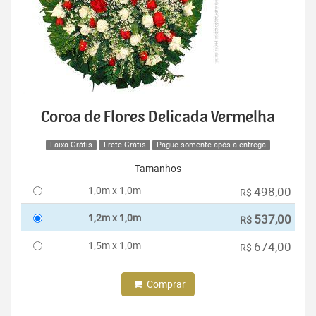
Coroa de Flores Delicada Vermelha
Faixa Grátis
Frete Grátis
Pague somente após a entrega
Tamanhos
1,0m x 1,0m
498,00
R$
1,2m x 1,0m
537,00
R$
1,5m x 1,0m
674,00
R$
Comprar