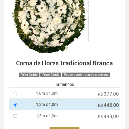
Coroa de Flores Tradicional Branca
Faixa Grátis
Frete Grátis
Pague somente após a entrega
Tamanhos
1,0m x 1,0m
377,00
R$
1,2m x 1,0m
446,00
R$
1,5m x 1,0m
498,00
R$